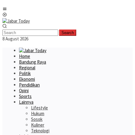
Skip
Mobile
to
Menu
content
Search
8 August 2026
Home
Bandung Raya
Regional
Politik
Ekonomi
Pendidikan
Opini
Sports
Lainnya
Lifestyle
Hukum
Sosok
Kuliner
Teknologi