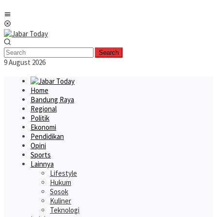
Skip
Mobile
to
Menu
content
Search
9 August 2026
Home
Bandung Raya
Regional
Politik
Ekonomi
Pendidikan
Opini
Sports
Lainnya
Lifestyle
Hukum
Sosok
Kuliner
Teknologi