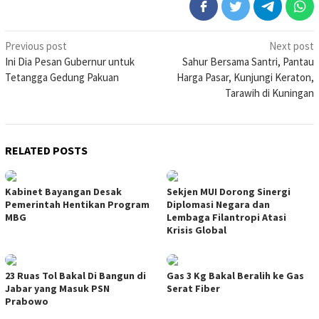
Post
Previous post
Next post
Ini Dia Pesan Gubernur untuk
Sahur Bersama Santri, Pantau
navigation
Tetangga Gedung Pakuan
Harga Pasar, Kunjungi Keraton,
Tarawih di Kuningan
RELATED POSTS
Kabinet Bayangan Desak
Sekjen MUI Dorong Sinergi
Pemerintah Hentikan Program
Diplomasi Negara dan
MBG
Lembaga Filantropi Atasi
Krisis Global
23 Ruas Tol Bakal Di Bangun di
Gas 3 Kg Bakal Beralih ke Gas
Jabar yang Masuk PSN
Serat Fiber
Prabowo