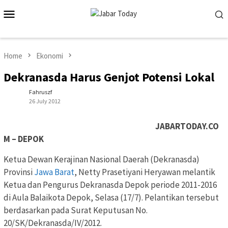
Skip
Mobile
to
Menu
content
Home
Ekonomi
Dekranasda Harus Genjot Potensi Lokal
Fahruszf
26 July 2012
JABARTODAY.CO
M – DEPOK
Ketua Dewan Kerajinan Nasional Daerah (Dekranasda)
Provinsi
Jawa Barat
, Netty Prasetiyani Heryawan melantik
Ketua dan Pengurus Dekranasda Depok periode 2011-2016
di Aula Balaikota Depok, Selasa (17/7). Pelantikan tersebut
berdasarkan pada Surat Keputusan No.
20/SK/Dekranasda/IV/2012.