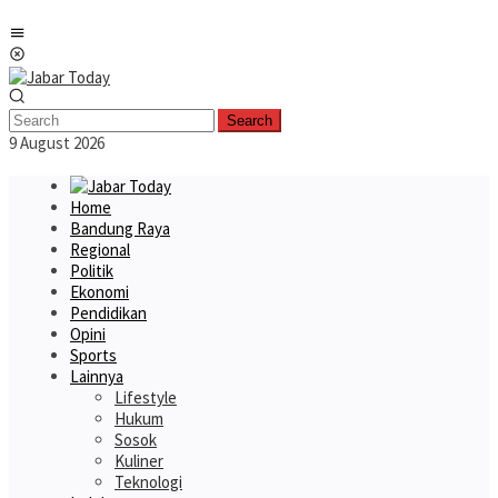
Skip
Mobile
to
Menu
content
Search
9 August 2026
Home
Bandung Raya
Regional
Politik
Ekonomi
Pendidikan
Opini
Sports
Lainnya
Lifestyle
Hukum
Sosok
Kuliner
Teknologi