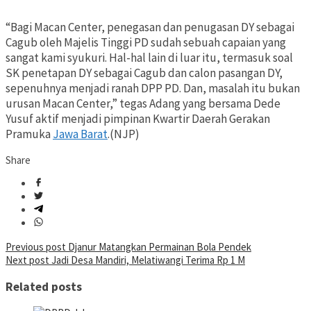
“Bagi Macan Center, penegasan dan penugasan DY sebagai
Cagub oleh Majelis Tinggi PD sudah sebuah capaian yang
sangat kami syukuri. Hal-hal lain di luar itu, termasuk soal
SK penetapan DY sebagai Cagub dan calon pasangan DY,
sepenuhnya menjadi ranah DPP PD. Dan, masalah itu bukan
urusan Macan Center,” tegas Adang yang bersama Dede
Yusuf aktif menjadi pimpinan Kwartir Daerah Gerakan
Pramuka
Jawa Barat
.(NJP)
Share
Post
Previous post
Djanur Matangkan Permainan Bola Pendek
Next post
Jadi Desa Mandiri, Melatiwangi Terima Rp 1 M
navigation
Related posts