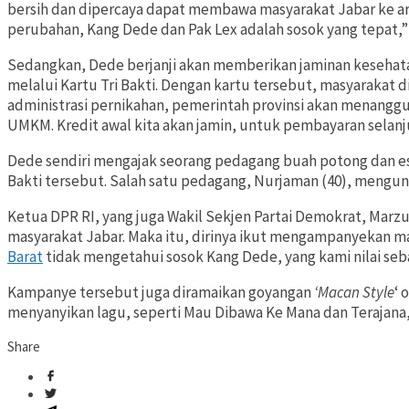
bersih dan dipercaya dapat membawa masyarakat Jabar ke ara
perubahan, Kang Dede dan Pak Lex adalah sosok yang tepat,” 
Sedangkan, Dede berjanji akan memberikan jaminan kesehat
melalui Kartu Tri Bakti. Dengan kartu tersebut, masyarakat 
administrasi pernikahan, pemerintah provinsi akan menanggu
UMKM. Kredit awal kita akan jamin, untuk pembayaran selanj
Dede sendiri mengajak seorang pedagang buah potong dan es
Bakti tersebut. Salah satu pedagang, Nurjaman (40), mengun
Ketua DPR RI, yang juga Wakil Sekjen Partai Demokrat, Marz
masyarakat Jabar. Maka itu, dirinya ikut mengampanyekan ma
Barat
tidak mengetahui sosok Kang Dede, yang kami nilai seb
Kampanye tersebut juga diramaikan goyangan
‘Macan Style
‘ 
menyanyikan lagu, seperti Mau Dibawa Ke Mana dan Terajana, 
Share