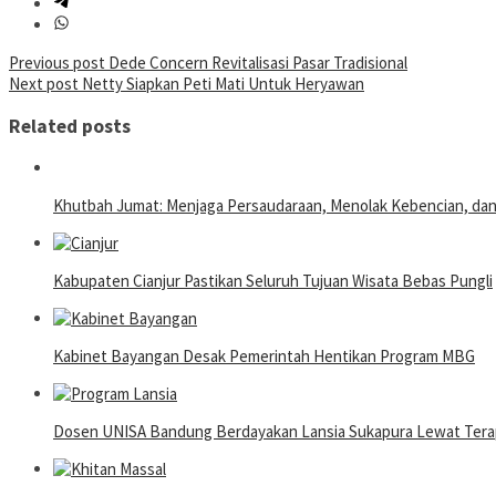
Post
Previous post
Dede Concern Revitalisasi Pasar Tradisional
Next post
Netty Siapkan Peti Mati Untuk Heryawan
navigation
Related posts
Khutbah Jumat: Menjaga Persaudaraan, Menolak Kebencian, da
Kabupaten Cianjur Pastikan Seluruh Tujuan Wisata Bebas Pungli
Kabinet Bayangan Desak Pemerintah Hentikan Program MBG
Dosen UNISA Bandung Berdayakan Lansia Sukapura Lewat Terap