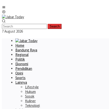
Skip
Mobile
to
Menu
content
Search
7 August 2026
Home
Bandung Raya
Regional
Politik
Ekonomi
Pendidikan
Opini
Sports
Lainnya
Lifestyle
Hukum
Sosok
Kuliner
Teknologi