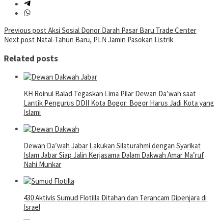
Post
Previous post
Aksi Sosial Donor Darah Pasar Baru Trade Center
Next post
Natal-Tahun Baru, PLN Jamin Pasokan Listrik
navigation
Related posts
KH Roinul Balad Tegaskan Lima Pilar Dewan Da’wah saat
Lantik Pengurus DDII Kota Bogor: Bogor Harus Jadi Kota yang
Islami
Dewan Da’wah Jabar Lakukan Silaturahmi dengan Syarikat
Islam Jabar Siap Jalin Kerjasama Dalam Dakwah Amar Ma’ruf
Nahi Munkar
430 Aktivis Sumud Flotilla Ditahan dan Terancam Dipenjara di
Israel