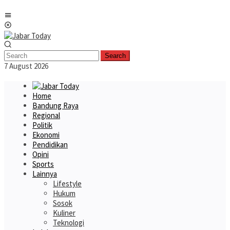
Skip
Mobile
to
Menu
content
Search
7 August 2026
Home
Bandung Raya
Regional
Politik
Ekonomi
Pendidikan
Opini
Sports
Lainnya
Lifestyle
Hukum
Sosok
Kuliner
Teknologi