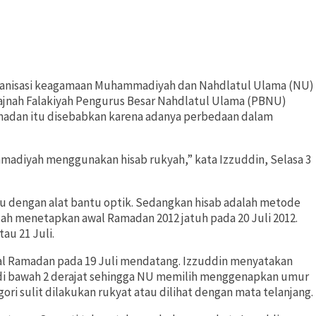
 organisasi keagamaan Muhammadiyah dan Nahdlatul Ulama (NU)
Lajnah Falakiyah Pengurus Besar Nahdlatul Ulama (PBNU)
adan itu disebabkan karena adanya perbedaan dalam
adiyah menggunakan hisab rukyah,” kata Izzuddin, Selasa 3
tau dengan alat bantu optik. Sedangkan hisab adalah metode
h menetapkan awal Ramadan 2012 jatuh pada 20 Juli 2012.
au 21 Juli.
al Ramadan pada 19 Juli mendatang. Izzuddin menyatakan
ih di bawah 2 derajat sehingga NU memilih menggenapkan umur
gori sulit dilakukan rukyat atau dilihat dengan mata telanjang.