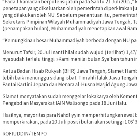
“Pada 1 Ramadan berpotensi jatuh pada Sabtu 21 Juli 2012,” 
penetapan yang dikeluarkan oleh pemerintah diperkirakan j
yang dilakukan oleh NU. Sebelum penentuan itu, pemerintah
Sekretaris Pimpinan Wilayah Muhammadiyah Jawa Tengah, Ta
(penampakan bulan), Muhammadiyah menetapkan awal Ramad
“Kemungkinan besar Muhammadiyah berbeda dengan NU pada
Menurut Tafsir, 20 Juli nanti hilal sudah wujud (terlihat) 1,47
nya sudah terlalu tinggi. »Kami menilai bulan Sya’ban tahun in
Ketua Badan Hisab Rukyah (BHR) Jawa Tengah, Slamet Ham
lebih baik menunggu sidang isbat. Tim ahli falak Jawa Tenga
Pantai Kartini Jepara dan Menara al-Husna Masjid Agung Jaw
Slamet menyatakan sudah menggelar lokakarya oleh Kement
Pengabdian Masyarakat IAIN Walisongo pada 18 Juni lalu.
Hasilnya, mayoritas para Nahdliyyin memperhitungkan awal b
memperkirakan, pada 20 Juli posisi bulan akan setinggi 1 06′ 3
ROFIUDDIN/TEMPO