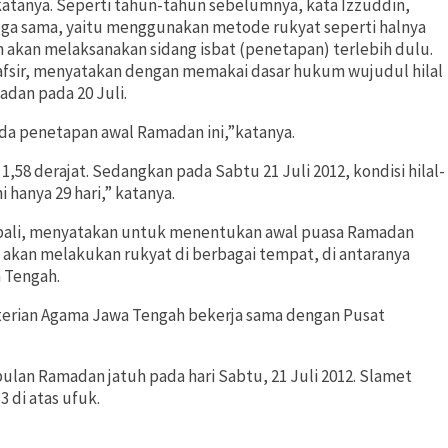
katanya. Seperti tahun-tahun sebelumnya, kata Izzuddin,
uga sama, yaitu menggunakan metode rukyat seperti halnya
 akan melaksanakan sidang isbat (penetapan) terlebih dulu.
fsir, menyatakan dengan memakai dasar hukum wujudul hilal
an pada 20 Juli.
 penetapan awal Ramadan ini,”katanya.
/ 1,58 derajat. Sedangkan pada Sabtu 21 Juli 2012, kondisi hilal-
i hanya 29 hari,” katanya.
bali, menyatakan untuk menentukan awal puasa Ramadan
h akan melakukan rukyat di berbagai tempat, di antaranya
a Tengah.
erian Agama Jawa Tengah bekerja sama dengan Pusat
ulan Ramadan jatuh pada hari Sabtu, 21 Juli 2012. Slamet
3 di atas ufuk.