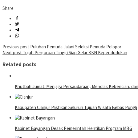
Share
Post
Previous post
Puluhan Pemuda Jalani Seleksi Pemuda Pelopor
Next post
Tujuh Perguruan Tinggi Siap Gelar KKN Kependudukan
navigation
Related posts
Khutbah Jumat: Menjaga Persaudaraan, Menolak Kebencian, da
Kabupaten Cianjur Pastikan Seluruh Tujuan Wisata Bebas Pungli
Kabinet Bayangan Desak Pemerintah Hentikan Program MBG