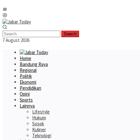
Skip
Mobile
to
Menu
content
Search
7 August 2026
Home
Bandung Raya
Regional
Politik
Ekonomi
Pendidikan
Opini
Sports
Lainnya
Lifestyle
Hukum
Sosok
Kuliner
Teknologi