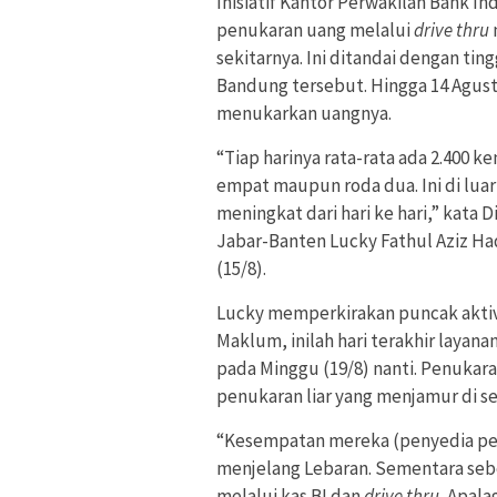
Inisiatif Kantor Perwakilan Bank I
penukaran uang melalui
drive thru
sekitarnya. Ini ditandai dengan tin
Bandung tersebut. Hingga 14 Agust
menukarkan uangnya.
“Tiap harinya rata-rata ada 2.400
empat maupun roda dua. Ini di lua
meningkat dari hari ke hari,” kata 
Jabar-Banten Lucky Fathul Aziz Had
(15/8).
Lucky memperkirakan puncak aktivit
Maklum, inilah hari terakhir layana
pada Minggu (19/8) nanti. Penukar
penukaran liar yang menjamur di se
“Kesempatan mereka (penyedia penu
menjelang Lebaran. Sementara se
melalui kas BI dan
drive thru.
Apalag