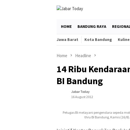
Skip
to
content
HOME
BANDUNG RAYA
REGIONA
Jawa Barat
Kota Bandung
Kuline
Home
Headline
14 Ribu Kendaraan
BI Bandung
Jabar Today
16 August 2012
Petugas BI melayani pengendara sepeda mot
thru BI Bandung, Kamis (16/