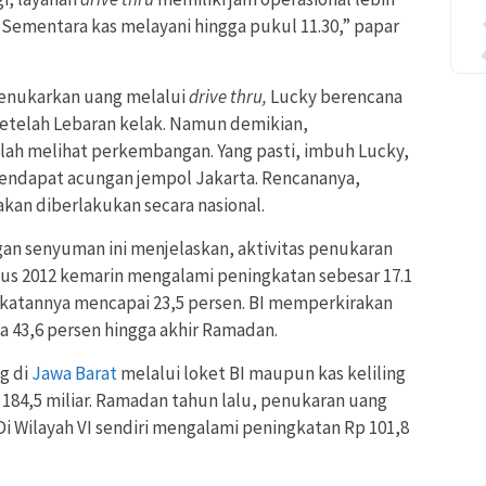
. Sementara kas melayani hingga pukul 11.30,” papar
menukarkan uang melalui
drive thru,
Lucky berencana
etelah Lebaran kelak. Namun demikian,
lah melihat perkembangan. Yang pasti, imbuh Lucky,
 mendapat acungan jempol Jakarta. Rencananya,
kan diberlakukan secara nasional.
an senyuman ini menjelaskan, aktivitas penukaran
us 2012 kemarin mengalami peningkatan sebesar 17.1
gkatannya mencapai 23,5 persen. BI memperkirakan
 43,6 persen hingga akhir Ramadan.
g di
Jawa Barat
melalui loket BI maupun kas keliling
84,5 miliar. Ramadan tahun lalu, penukaran uang
 Di Wilayah VI sendiri mengalami peningkatan Rp 101,8