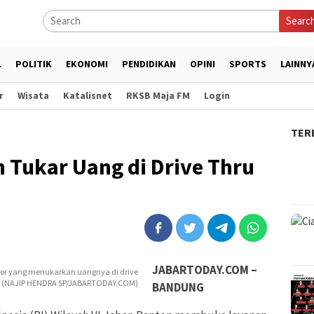
Searc
L
POLITIK
EKONOMI
PENDIDIKAN
OPINI
SPORTS
LAINNY
r
Wisata
Katalisnet
RKSB Maja FM
Login
TER
 Tukar Uang di Drive Thru
JABARTODAY.COM –
or yang menukarkan uangnya di drive
8). (NAJIP HENDRA SP/JABARTODAY.COM)
BANDUNG