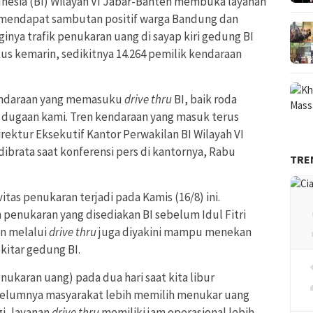
ndnesia (BI) Wilayah VI Jabar-Banten membuka layanan
mendapat sambutan positif warga Bandung dan
gginya trafik penukaran uang di sayap kiri gedung BI
us kemarin, sedikitnya 14.264 pemilik kendaraan
 kendaraan yang memasuku
drive thru
BI, baik roda
r dugaan kami. Tren kendaraan yang masuk terus
Direktur Eksekutif Kantor Perwakilan BI Wilayah VI
ibrata saat konferensi pers di kantornya, Rabu
TRE
as penukaran terjadi pada Kamis (16/8) ini.
n penukaran yang disediakan BI sebelum Idul Fitri
an melalui
drive thru
juga diyakini mampu menekan
kitar gedung BI.
karan uang) pada dua hari saat kita libur
belumnya masyarakat lebih memilih menukar uang
i, layanan
drive thru
memiliki jam operasional lebih