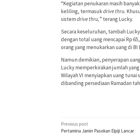
“Kegiatan penukaran masih banyak te
keliling, termasuk
drive thru.
Khusu
sistem
drive thru,
” terang Lucky.
Secara keseluruhan, tambah Lucky,
dengan total uang mencapai Rp 65,12
orang yang menukarkan uang di BI B
Namun demikian, penyerapan uang t
Lucky memperkirakan jumlah yang te
Wilayah VI menyiapkan uang tunai seb
dibanding persediaan Ramadan tahu
Post
Previous post
Pertamina Jamin Pasokan Elpiji Lancar
navigation