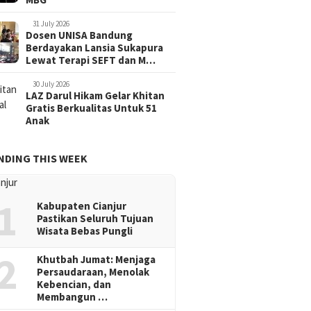
31 July 2026
Dosen UNISA Bandung
Berdayakan Lansia Sukapura
Lewat Terapi SEFT dan M…
30 July 2026
LAZ Darul Hikam Gelar Khitan
Gratis Berkualitas Untuk 51
Anak
NDING THIS WEEK
1
Kabupaten Cianjur
Pastikan Seluruh Tujuan
Wisata Bebas Pungli
2
Khutbah Jumat: Menjaga
Persaudaraan, Menolak
Kebencian, dan
Membangun …