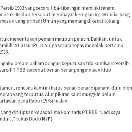
ersib 1933 yang secara tiba-tiba ingin memiliki saham.
ntuk 36 klub tersebut membayar kerugian Rp 48 miliar yang
termasuk uang pribadi Umuh yang memang dikenal tukang
ntuk menentukan pemain maupun pelatih. Bahkan, untuk
milih ISL atau IPL. Dia juga secara tegas menolak bertemu
933.
mengaku belum paham dengan keputusan trio komisaris Persib
saris PT PBB tersebut benar-benar pengelolaan klub
Namun, rencana kami ini harus benar-benar dipahami dulu oleh
erah yang terputus. Alur pikiran kami mungkin belum
wartawan pada Rabu (15/8) malam.
yang dititipkan kepada lima komisaris PT PBB. “Jadi saya
ndur),” tukas Dudi.
(NJP)