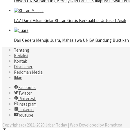
Dosen UNISA Bandung Berdayakan Lansia Sukapura Lewat Terap
LAZ Darul Hikam Gelar Khitan Gratis Berkualitas Untuk 51 Anak
Dari Cedera Menuju Juara, Mahasiswa UNISA Bandung Buktika
Tentang
Redaksi
Kontak
Disclaimer
Pedoman Media
Iklan
Facebook
Twitter
Pinterest
Instagram
Linkedin
Youtube
Copyright (c) 2011-2020 Jabar Today | Web Developed by Romeltea