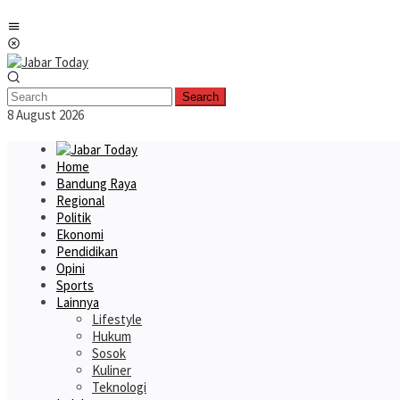
Skip
Mobile
to
Menu
content
Search
8 August 2026
Home
Bandung Raya
Regional
Politik
Ekonomi
Pendidikan
Opini
Sports
Lainnya
Lifestyle
Hukum
Sosok
Kuliner
Teknologi