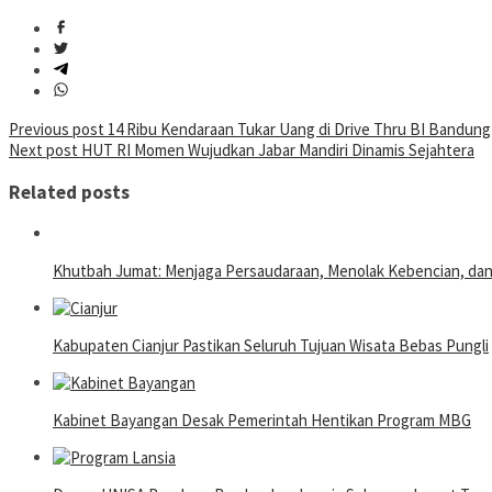
Post
Previous post
14 Ribu Kendaraan Tukar Uang di Drive Thru BI Bandung
Next post
HUT RI Momen Wujudkan Jabar Mandiri Dinamis Sejahtera
navigation
Related posts
Khutbah Jumat: Menjaga Persaudaraan, Menolak Kebencian, da
Kabupaten Cianjur Pastikan Seluruh Tujuan Wisata Bebas Pungli
Kabinet Bayangan Desak Pemerintah Hentikan Program MBG