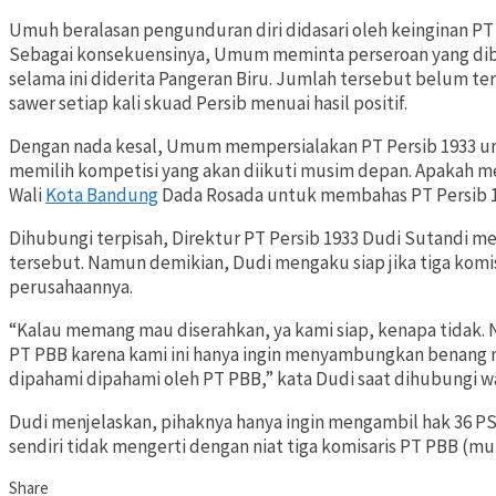
Umuh beralasan pengunduran diri didasari oleh keinginan PT P
Sebagai konsekuensinya, Umum meminta perseroan yang dibe
selama ini diderita Pangeran Biru. Jumlah tersebut belum 
sawer setiap kali skuad Persib menuai hasil positif.
Dengan nada kesal, Umum mempersialakan PT Persib 1933 u
memilih kompetisi yang akan diikuti musim depan. Apakah me
Wali
Kota Bandung
Dada Rosada untuk membahas PT Persib 1
Dihubungi terpisah, Direktur PT Persib 1933 Dudi Sutandi 
tersebut. Namun demikian, Dudi mengaku siap jika tiga komi
perusahaannya.
“Kalau memang mau diserahkan, ya kami siap, kenapa tidak. 
PT PBB karena kami ini hanya ingin menyambungkan benang m
dipahami dipahami oleh PT PBB,” kata Dudi saat dihubungi 
Dudi menjelaskan, pihaknya hanya ingin mengambil hak 36 PS 
sendiri tidak mengerti dengan niat tiga komisaris PT PBB (mu
Share