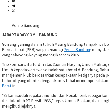
Persib Bandung
JABARTODAY.COM – BANDUNG
Gonjang-ganjing dalam tubuh Maung Bandung tampaknya belu
Bermartabat (PBB) yang menaungi
Persib Bandung
menyataka
yang sekoyong-koyong menagih saham klub.
Trio komisaris itu terdiri atas Zaenuri Hasyim, Umuh Muhta
Umuh kepada wartawan di salah satu hotel di Bandung, Rabu 
manajemen klub berdasarkan kesepakatan ketiganya pada per
bobotoh yang identik dengan kumis tebal ini mempersilakan
Barat
ini.
“Ya kami sudah sepakat mundur dari Persib, baik sebagai kom
dikelola oleh PT Persib 1933,” tegas Umuh. Bahkan, dia men
mengikuti jejaknya.