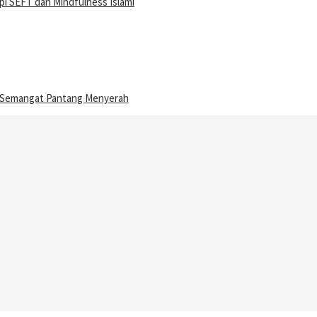
i SEFT dan Mindfulness Islami
n Semangat Pantang Menyerah