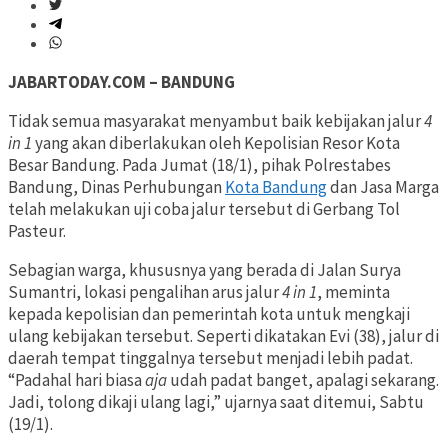
JABARTODAY.COM – BANDUNG
Tidak semua masyarakat menyambut baik kebijakan jalur
4
in 1
yang akan diberlakukan oleh Kepolisian Resor Kota
Besar Bandung. Pada Jumat (18/1), pihak Polrestabes
Bandung, Dinas Perhubungan
Kota Bandung
dan Jasa Marga
telah melakukan uji coba jalur tersebut di Gerbang Tol
Pasteur.
Sebagian warga, khususnya yang berada di Jalan Surya
Sumantri, lokasi pengalihan arus jalur
4 in 1
, meminta
kepada kepolisian dan pemerintah kota untuk mengkaji
ulang kebijakan tersebut. Seperti dikatakan Evi (38), jalur di
daerah tempat tinggalnya tersebut menjadi lebih padat.
“Padahal hari biasa
aja
udah padat banget, apalagi sekarang.
Jadi, tolong dikaji ulang lagi,” ujarnya saat ditemui, Sabtu
(19/1).