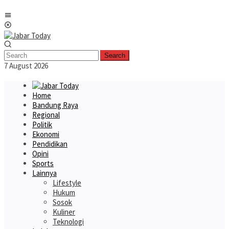
Skip
Mobile
to
Menu
content
Search
7 August 2026
Home
Bandung Raya
Regional
Politik
Ekonomi
Pendidikan
Opini
Sports
Lainnya
Lifestyle
Hukum
Sosok
Kuliner
Teknologi