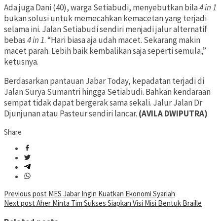
Ada juga Dani (40), warga Setiabudi, menyebutkan bila
4 in 1
bukan solusi untuk memecahkan kemacetan yang terjadi
selama ini. Jalan Setiabudi sendiri menjadi jalur alternatif
bebas
4 in 1
. “Hari biasa aja udah macet. Sekarang makin
macet parah. Lebih baik kembalikan saja seperti semula,”
ketusnya.
Berdasarkan pantauan Jabar Today, kepadatan terjadi di
Jalan Surya Sumantri hingga Setiabudi. Bahkan kendaraan
sempat tidak dapat bergerak sama sekali. Jalur Jalan Dr
Djunjunan atau Pasteur sendiri lancar.
(AVILA DWIPUTRA)
Share
Post
Previous post
MES Jabar Ingin Kuatkan Ekonomi Syariah
Next post
Aher Minta Tim Sukses Siapkan Visi Misi Bentuk Braille
navigation