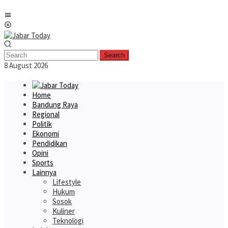
Skip
Mobile
to
Menu
content
Search
8 August 2026
Home
Bandung Raya
Regional
Politik
Ekonomi
Pendidikan
Opini
Sports
Lainnya
Lifestyle
Hukum
Sosok
Kuliner
Teknologi