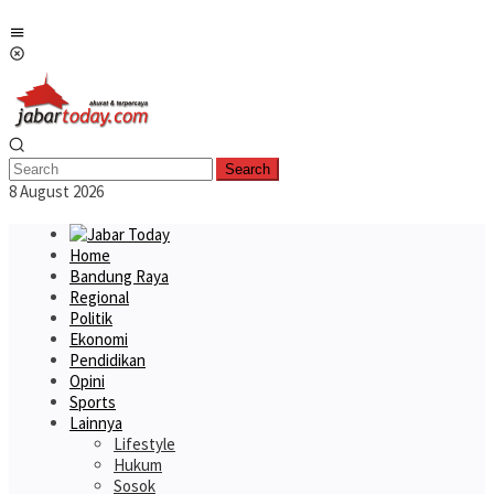
Skip
Mobile
to
Menu
content
Search
8 August 2026
Home
Bandung Raya
Regional
Politik
Ekonomi
Pendidikan
Opini
Sports
Lainnya
Lifestyle
Hukum
Sosok