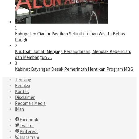
1
Kabupaten Cianjur Pastikan Seluruh Tujuan Wisata Bebas
Pungli
2
Khutbah Jumat: Menjaga Persaudaraan, Menolak Kebencian,
dan Membangun …
3
Kabinet Bayangan Desak Pemerintah Hentikan Program MBG
Tentang
Redaksi
Kontak
Disclaimer
Pedoman Media
Iklan
Facebook
Twitter
Pinterest
Instagram