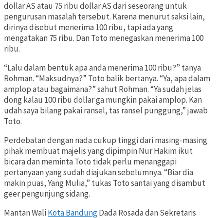
dollar AS atau 75 ribu dollar AS dari seseorang untuk
pengurusan masalah tersebut. Karena menurut saksi lain,
dirinya disebut menerima 100 ribu, tapi ada yang
mengatakan 75 ribu. Dan Toto menegaskan menerima 100
ribu.
“Lalu dalam bentuk apa anda menerima 100 ribu?” tanya
Rohman. “Maksudnya?” Toto balik bertanya. “Ya, apa dalam
amplop atau bagaimana?” sahut Rohman. “Ya sudah jelas
dong kalau 100 ribu dollar ga mungkin pakai amplop. Kan
udah saya bilang pakai ransel, tas ransel punggung,” jawab
Toto.
Perdebatan dengan nada cukup tinggi dari masing-masing
pihak membuat majelis yang dipimpin Nur Hakim ikut
bicara dan meminta Toto tidak perlu menanggapi
pertanyaan yang sudah diajukan sebelumnya. “Biar dia
makin puas, Yang Mulia,” tukas Toto santai yang disambut
geer pengunjung sidang.
Mantan Wali
Kota Bandung
Dada Rosada dan Sekretaris