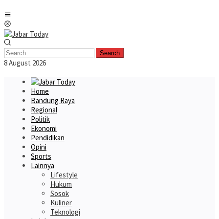
Skip
Mobile
to
Menu
content
Search
8 August 2026
Home
Bandung Raya
Regional
Politik
Ekonomi
Pendidikan
Opini
Sports
Lainnya
Lifestyle
Hukum
Sosok
Kuliner
Teknologi