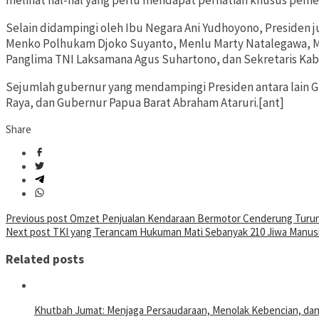
melihat hal-hal yang perlu mendapat perhatian khusus pemer
Selain didampingi oleh Ibu Negara Ani Yudhoyono, Presiden 
Menko Polhukam Djoko Suyanto, Menlu Marty Natalegawa, M
Panglima TNI Laksamana Agus Suhartono, dan Sekretaris Kab
Sejumlah gubernur yang mendampingi Presiden antara lain 
Raya, dan Gubernur Papua Barat Abraham Ataruri.[ant]
Share
Post
Previous post
Omzet Penjualan Kendaraan Bermotor Cenderung Turun 
Next post
TKI yang Terancam Hukuman Mati Sebanyak 210 Jiwa Manus
navigation
Related posts
Khutbah Jumat: Menjaga Persaudaraan, Menolak Kebencian, da