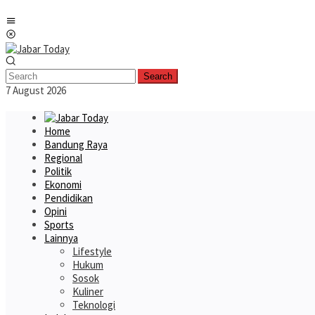
Skip
Mobile
to
Menu
content
Search
7 August 2026
Home
Bandung Raya
Regional
Politik
Ekonomi
Pendidikan
Opini
Sports
Lainnya
Lifestyle
Hukum
Sosok
Kuliner
Teknologi