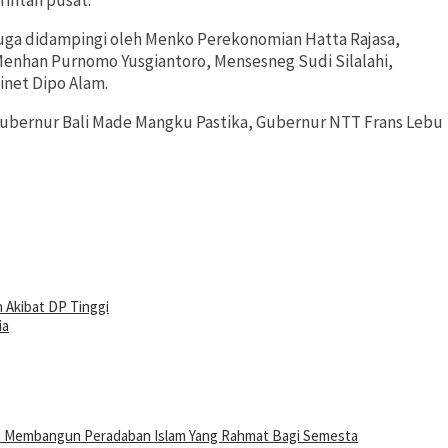
intah pusat.
juga didampingi oleh Menko Perekonomian Hatta Rajasa,
enhan Purnomo Yusgiantoro, Mensesneg Sudi Silalahi,
inet Dipo Alam.
Gubernur Bali Made Mangku Pastika, Gubernur NTT Frans Lebu
Akibat DP Tinggi
ia
n Membangun Peradaban Islam Yang Rahmat Bagi Semesta