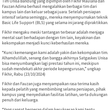
Tim Unisa Bandung yang dipimpin oleh Fikhir Maulana dan
Fauzan Adima berhasil mengalahkan berbagai tim dari
kampus lain dan keluar sebagai juara. Setelah persiapan
intensif selama seminggu, mereka menyempurnakan teknik
Basic Life Support (BLS) yang selama ini jarang dipraktikkan.
Fikhir mengaku meski tantangan terbesar adalah menjaga
mental saat berhadapan dengan tim lain, keyakinan dan
kekompakan menjadi kunci keberhasilan mereka.
“Kunci kemenangan kami adalah yakin dan kekompakan tim.
Alhamdulillah, senang dan bangga akhirnya Satgaskes Unisa
bisa menyumbangkan lagi prestasi tahun ini, meskipun
sudah mendekati akhir periode kepengurusan,” ungkap
Fikhir, Rabu (23/10/2024)
Fikhir dan Fauzan juga menyampaikan rasa terima kasih
kepada pelatih yang membimbing selama persiapan, pihak
kampus yang menyediakan fasilitas latihan, serta dukungan
penuh dari keluarga.
“Yang sangat berperan dalam kesuksesan kami tentu