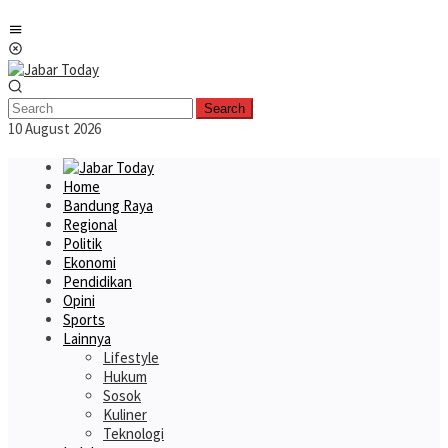
Skip
Mobile
to
Menu
content
Search
10 August 2026
Home
Bandung Raya
Regional
Politik
Ekonomi
Pendidikan
Opini
Sports
Lainnya
Lifestyle
Hukum
Sosok
Kuliner
Teknologi