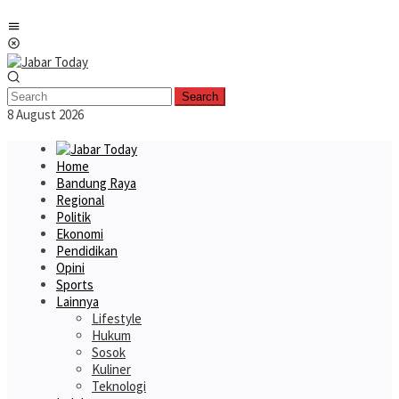
Skip
Mobile
to
Menu
content
Search
8 August 2026
Home
Bandung Raya
Regional
Politik
Ekonomi
Pendidikan
Opini
Sports
Lainnya
Lifestyle
Hukum
Sosok
Kuliner
Teknologi