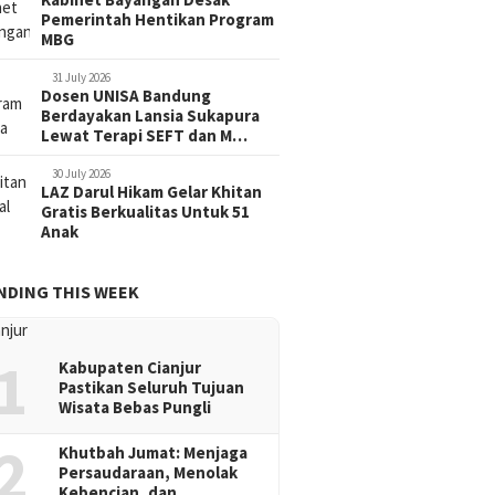
Pemerintah Hentikan Program
MBG
31 July 2026
Dosen UNISA Bandung
Berdayakan Lansia Sukapura
Lewat Terapi SEFT dan M…
30 July 2026
LAZ Darul Hikam Gelar Khitan
Gratis Berkualitas Untuk 51
Anak
NDING THIS WEEK
1
Kabupaten Cianjur
Pastikan Seluruh Tujuan
Wisata Bebas Pungli
2
Khutbah Jumat: Menjaga
Persaudaraan, Menolak
Kebencian, dan