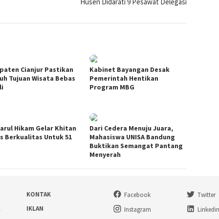
Husen Didarati 9 Pesawat Delegasi
paten Cianjur Pastikan
Kabinet Bayangan Desak
ruh Tujuan Wisata Bebas
Pemerintah Hentikan
li
Program MBG
arul Hikam Gelar Khitan
Dari Cedera Menuju Juara,
s Berkualitas Untuk 51
Mahasiswa UNISA Bandung
Buktikan Semangat Pantang
Menyerah
KONTAK
Facebook
Twitter
A
IKLAN
Instagram
Linkedi