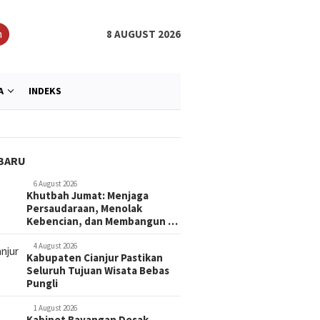
h
8 AUGUST 2026
A
INDEKS
BARU
6 August 2026
Khutbah Jumat: Menjaga
Persaudaraan, Menolak
Kebencian, dan Membangun …
4 August 2026
Kabupaten Cianjur Pastikan
Seluruh Tujuan Wisata Bebas
Pungli
1 August 2026
Kabinet Bayangan Desak