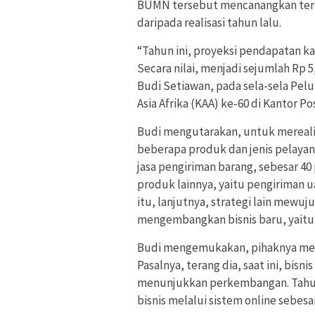
BUMN tersebut mencanangkan terc
daripada realisasi tahun lalu.
“Tahun ini, proyeksi pendapatan ka
Secara nilai, menjadi sejumlah Rp 5
Budi Setiawan, pada sela-sela Pel
Asia Afrika (KAA) ke-60 di Kantor P
Budi mengutarakan, untuk merealis
beberapa produk dan jenis pelayan
jasa pengiriman barang, sebesar 40
produk lainnya, yaitu pengiriman uan
itu, lanjutnya, strategi lain mew
mengembangkan bisnis baru, yaitu
Budi mengemukakan, pihaknya mem
Pasalnya, terang dia, saat ini, bisn
menunjukkan perkembangan. Tahun
bisnis melalui sistem online sebesa