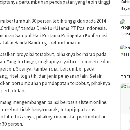
iptanya pertumbuhan pendapatan yang lebih tinggi
mi bertumbuh 30 persen lebih tinggi daripada 2014.
,6 triliun,” tandas Direktur Utama PT Pos Indonesia,
uncuran Sampul Hari Pertama Peringatan Konferensi
os Jalan Banda Bandung, belum lama ini.
asikan proyeksi tersebut, pihaknya berharap pada
an. Yang tertinggi, ungkapnya, yaitu e-commerce dan
 persen. Sisanya, tambah dia, bersumber pada
g, ritel, logistik, dan jenis pelayanan lain. Selain
TRE
ujudkan pertumbuhan perndapatan tersebut, pihaknya
 perhotelan.
ang mengembangan bsinsi berbasis sistem online.
is tersebut tidak hanya marak, tetapi juga terus
 lalu, tukasnya, pihaknya mencatat pertumbuhan
r 30 persen.