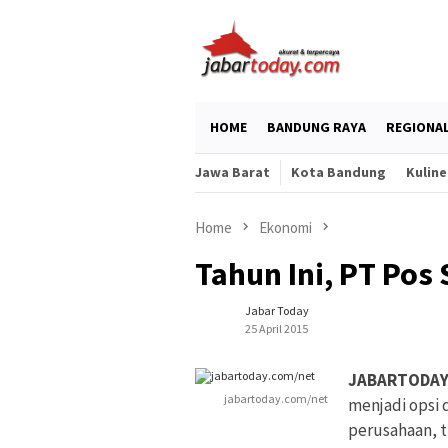
Skip
to
content
HOME
BANDUNG RAYA
REGIONA
Jawa Barat
Kota Bandung
Kuline
Home
Ekonomi
Tahun Ini, PT Pos
Jabar Today
25 April 2015
JABARTODAY
jabartoday.com/net
menjadi opsi 
perusahaan, t