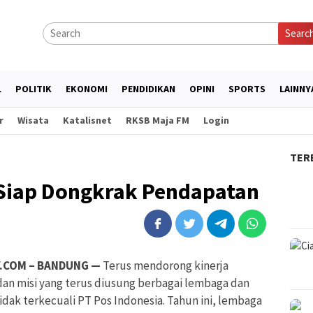
Searc
L
POLITIK
EKONOMI
PENDIDIKAN
OPINI
SPORTS
LAINNY
r
Wisata
Katalisnet
RKSB Maja FM
Login
TER
 Siap Dongkrak Pendapatan
.COM – BANDUNG —
Terus mendorong kinerja
dan misi yang terus diusung berbagai lembaga dan
idak terkecuali PT Pos Indonesia. Tahun ini, lembaga