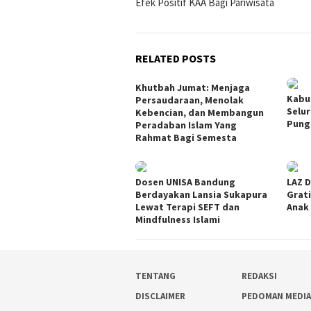
Efek Positif KAA Bagi Pariwisata
navigation
RELATED POSTS
Khutbah Jumat: Menjaga
Kabu
Persaudaraan, Menolak
Selu
Kebencian, dan Membangun
Pung
Peradaban Islam Yang
Rahmat Bagi Semesta
Dosen UNISA Bandung
LAZ D
Berdayakan Lansia Sukapura
Grati
Lewat Terapi SEFT dan
Anak
Mindfulness Islami
TENTANG
REDAKSI
DISCLAIMER
PEDOMAN MEDI