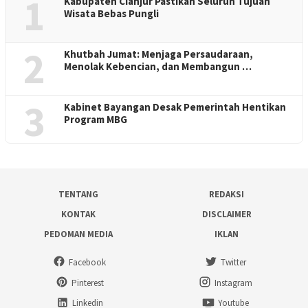
1
Kabupaten Cianjur Pastikan Seluruh Tujuan
Wisata Bebas Pungli
2
Khutbah Jumat: Menjaga Persaudaraan,
Menolak Kebencian, dan Membangun …
3
Kabinet Bayangan Desak Pemerintah Hentikan
Program MBG
TENTANG
REDAKSI
KONTAK
DISCLAIMER
PEDOMAN MEDIA
IKLAN
Facebook
Twitter
Pinterest
Instagram
Linkedin
Youtube