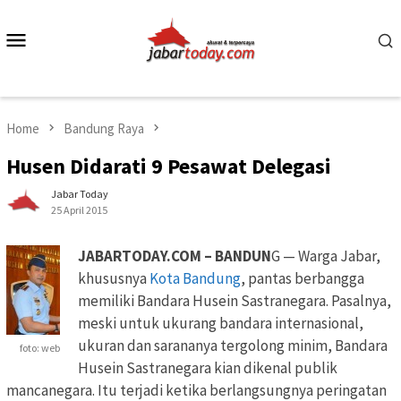
Skip
to
Mobile
content
Menu
Home
Bandung Raya
Husen Didarati 9 Pesawat Delegasi
Jabar Today
25 April 2015
JABARTODAY.COM – BANDUN
G — Warga Jabar,
khususnya
Kota Bandung
, pantas berbangga
memiliki Bandara Husein Sastranegara. Pasalnya,
meski untuk ukurang bandara internasional,
ukuran dan sarananya tergolong minim, Bandara
foto: web
Husein Sastranegara kian dikenal publik
mancanegara. Itu terjadi ketika berlangsungnya peringatan