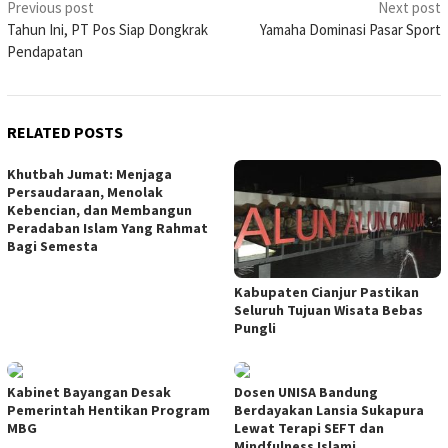
Post
Previous post
Next post
Tahun Ini, PT Pos Siap Dongkrak
Yamaha Dominasi Pasar Sport
navigation
Pendapatan
RELATED POSTS
Khutbah Jumat: Menjaga
Persaudaraan, Menolak
Kebencian, dan Membangun
Peradaban Islam Yang Rahmat
Bagi Semesta
Kabupaten Cianjur Pastikan
Seluruh Tujuan Wisata Bebas
Pungli
Kabinet Bayangan Desak
Dosen UNISA Bandung
Pemerintah Hentikan Program
Berdayakan Lansia Sukapura
MBG
Lewat Terapi SEFT dan
Mindfulness Islami