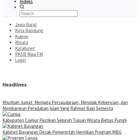
Indeks
Jawa Barat
Kota Bandung
Kuliner
Wisata
Katalisnet
RKSB Maja FM
Login
Headlines
Khutbah Jumat: Menjaga Persaudaraan, Menolak Kebencian, dan
Membangun Peradaban Islam Yang Rahmat Bagi Semesta
Kabupaten Cianjur Pastikan Seluruh Tujuan Wisata Bebas Pungli
Kabinet Bayangan Desak Pemerintah Hentikan Program MBG