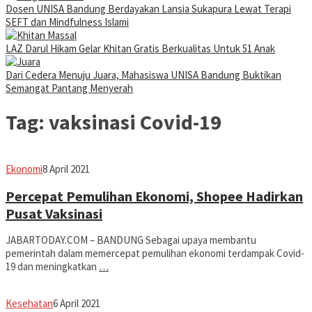
Dosen UNISA Bandung Berdayakan Lansia Sukapura Lewat Terapi
SEFT dan Mindfulness Islami
LAZ Darul Hikam Gelar Khitan Gratis Berkualitas Untuk 51 Anak
Dari Cedera Menuju Juara, Mahasiswa UNISA Bandung Buktikan
Semangat Pantang Menyerah
Tag:
vaksinasi Covid-19
Avila
Ekonomi
8 April 2021
Dwiputra
Percepat Pemulihan Ekonomi, Shopee Hadirkan
Pusat Vaksinasi
JABARTODAY.COM – BANDUNG Sebagai upaya membantu
pemerintah dalam memercepat pemulihan ekonomi terdampak Covid-
19 dan meningkatkan
…
Eddy
Kesehatan
6 April 2021