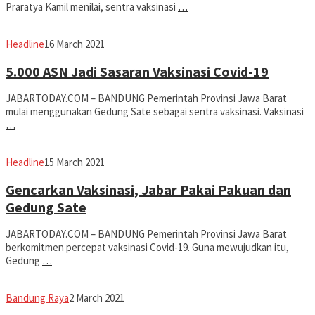
Praratya Kamil menilai, sentra vaksinasi
…
Avila
Headline
16 March 2021
Dwiputra
5.000 ASN Jadi Sasaran Vaksinasi Covid-19
JABARTODAY.COM – BANDUNG Pemerintah Provinsi Jawa Barat
mulai menggunakan Gedung Sate sebagai sentra vaksinasi. Vaksinasi
…
Avila
Headline
15 March 2021
Dwiputra
Gencarkan Vaksinasi, Jabar Pakai Pakuan dan
Gedung Sate
JABARTODAY.COM – BANDUNG Pemerintah Provinsi Jawa Barat
berkomitmen percepat vaksinasi Covid-19. Guna mewujudkan itu,
Gedung
…
Eddy
Bandung Raya
2 March 2021
Koesman