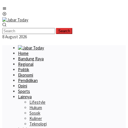
Skip
Mobile
to
Menu
content
Search
8 August 2026
Home
Bandung Raya
Regional
Politik
Ekonomi
Pendidikan
Opini
Sports
Lainnya
Lifestyle
Hukum
Sosok
Kuliner
Teknologi