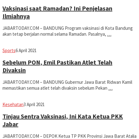
Koesman
Vaksinasi saat Ramadan? Ini Penjelasan
Ilmiahnya
JABARTODAY.COM – BANDUNG Program vaksinasi di Kota Bandung
akan tetap berjalan normal selama Ramadan. Pasalnya,
…
Avila
Sports
6 April 2021
Dwiputra
Sebelum PON, Emil Pastikan Atlet Telah
Divaksin
JABARTODAY.COM – BANDUNG Gubernur Jawa Barat Ridwan Kamil
memastikan semua atlet telah divaksin sebelum Pekan
…
Avila
Kesehatan
3 April 2021
Dwiputra
Tinjau Sentra Vaksinasi, Ini Kata Ketua PKK
Jabar
JABARTODAY.COM – DEPOK Ketua TP PKK Provinsi Jawa Barat Atalia