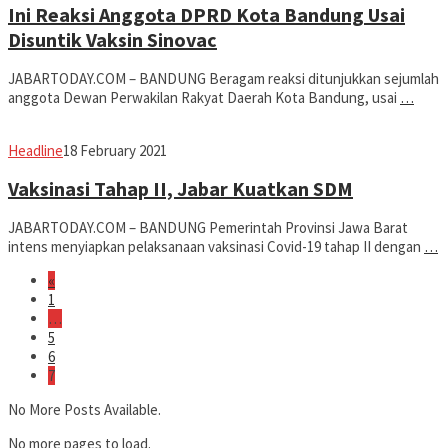
Ini Reaksi Anggota DPRD Kota Bandung Usai
Disuntik Vaksin Sinovac
JABARTODAY.COM – BANDUNG Beragam reaksi ditunjukkan sejumlah
anggota Dewan Perwakilan Rakyat Daerah Kota Bandung, usai
…
Avila
Headline
18 February 2021
Dwiputra
Vaksinasi Tahap II, Jabar Kuatkan SDM
JABARTODAY.COM – BANDUNG Pemerintah Provinsi Jawa Barat
intens menyiapkan pelaksanaan vaksinasi Covid-19 tahap II dengan
…
«
1
…
5
6
7
No More Posts Available.
No more pages to load.