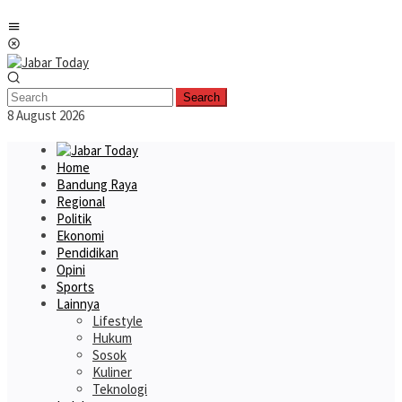
Skip
Mobile
to
Menu
content
Search
8 August 2026
Home
Bandung Raya
Regional
Politik
Ekonomi
Pendidikan
Opini
Sports
Lainnya
Lifestyle
Hukum
Sosok
Kuliner
Teknologi