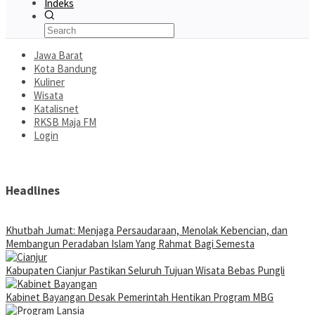
Indeks
Jawa Barat
Kota Bandung
Kuliner
Wisata
Katalisnet
RKSB Maja FM
Login
Headlines
Khutbah Jumat: Menjaga Persaudaraan, Menolak Kebencian, dan
Membangun Peradaban Islam Yang Rahmat Bagi Semesta
Kabupaten Cianjur Pastikan Seluruh Tujuan Wisata Bebas Pungli
Kabinet Bayangan Desak Pemerintah Hentikan Program MBG