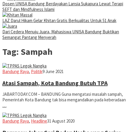
Dosen UNISA Bandung Berdayakan Lansia Sukapura Lewat Terapi
SEFT dan Mindfulness Islami
LAZ Darul Hikam Gelar Khitan Gratis Berkualitas Untuk 51 Anak
Dari Cedera Menuju Juara, Mahasiswa UNISA Bandung Buktikan
Semangat Pantang Menyerah
Tag:
Sampah
Eddy
Bandung Raya
,
Politik
9 June 2021
Koesman
Atasi Sampah, Kota Bandung Butuh TPA
JABARTODAY.COM – BANDUNG Guna mengatasi masalah sampah,
Pemerintah Kota Bandung tak bisa mengandalkan pada keberadaan
…
Jabar
Bandung Raya
,
Headline
31 August 2020
Today