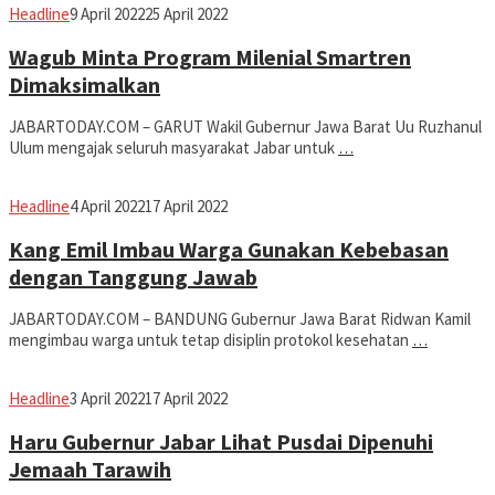
Avila
Headline
9 April 2022
25 April 2022
Dwiputra
Wagub Minta Program Milenial Smartren
Dimaksimalkan
JABARTODAY.COM – GARUT Wakil Gubernur Jawa Barat Uu Ruzhanul
Ulum mengajak seluruh masyarakat Jabar untuk
…
Avila
Headline
4 April 2022
17 April 2022
Dwiputra
Kang Emil Imbau Warga Gunakan Kebebasan
dengan Tanggung Jawab
JABARTODAY.COM – BANDUNG Gubernur Jawa Barat Ridwan Kamil
mengimbau warga untuk tetap disiplin protokol kesehatan
…
Avila
Headline
3 April 2022
17 April 2022
Dwiputra
Haru Gubernur Jabar Lihat Pusdai Dipenuhi
Jemaah Tarawih