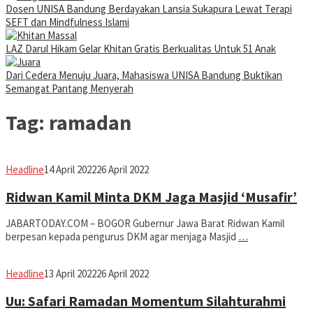
Dosen UNISA Bandung Berdayakan Lansia Sukapura Lewat Terapi
SEFT dan Mindfulness Islami
LAZ Darul Hikam Gelar Khitan Gratis Berkualitas Untuk 51 Anak
Dari Cedera Menuju Juara, Mahasiswa UNISA Bandung Buktikan
Semangat Pantang Menyerah
Tag:
ramadan
Avila
Headline
14 April 2022
26 April 2022
Dwiputra
Ridwan Kamil Minta DKM Jaga Masjid ‘Musafir’
JABARTODAY.COM – BOGOR Gubernur Jawa Barat Ridwan Kamil
berpesan kepada pengurus DKM agar menjaga Masjid
…
Avila
Headline
13 April 2022
26 April 2022
Dwiputra
Uu: Safari Ramadan Momentum Silahturahmi