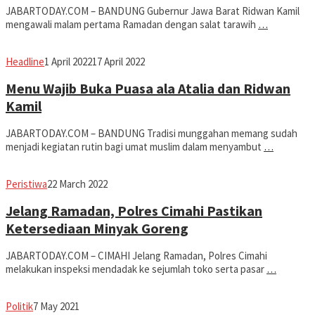
JABARTODAY.COM – BANDUNG Gubernur Jawa Barat Ridwan Kamil
mengawali malam pertama Ramadan dengan salat tarawih
…
Avila
Headline
1 April 2022
17 April 2022
Dwiputra
Menu Wajib Buka Puasa ala Atalia dan Ridwan
Kamil
JABARTODAY.COM – BANDUNG Tradisi munggahan memang sudah
menjadi kegiatan rutin bagi umat muslim dalam menyambut
…
Avila
Peristiwa
22 March 2022
Dwiputra
Jelang Ramadan, Polres Cimahi Pastikan
Ketersediaan Minyak Goreng
JABARTODAY.COM – CIMAHI Jelang Ramadan, Polres Cimahi
melakukan inspeksi mendadak ke sejumlah toko serta pasar
…
Avila
Politik
7 May 2021