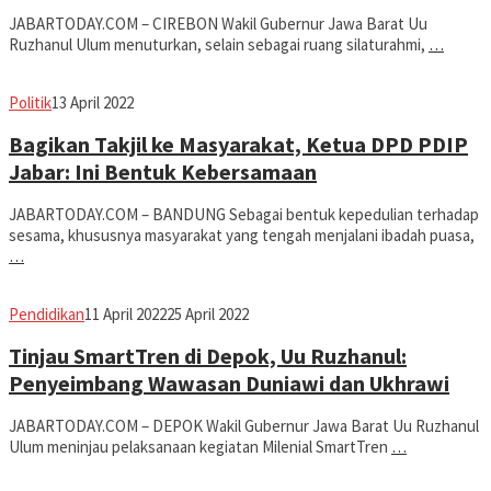
JABARTODAY.COM – CIREBON Wakil Gubernur Jawa Barat Uu
Ruzhanul Ulum menuturkan, selain sebagai ruang silaturahmi,
…
Avila
Politik
13 April 2022
Dwiputra
Bagikan Takjil ke Masyarakat, Ketua DPD PDIP
Jabar: Ini Bentuk Kebersamaan
JABARTODAY.COM – BANDUNG Sebagai bentuk kepedulian terhadap
sesama, khususnya masyarakat yang tengah menjalani ibadah puasa,
…
Avila
Pendidikan
11 April 2022
25 April 2022
Dwiputra
Tinjau SmartTren di Depok, Uu Ruzhanul:
Penyeimbang Wawasan Duniawi dan Ukhrawi
JABARTODAY.COM – DEPOK Wakil Gubernur Jawa Barat Uu Ruzhanul
Ulum meninjau pelaksanaan kegiatan Milenial SmartTren
…