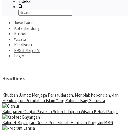
Indeks
Jawa Barat
Kota Bandung
Kuliner
Wisata
Katalisnet
RKSB Maja FM
Login
Headlines
Khutbah Jumat: Menjaga Persaudaraan, Menolak Kebencian, dan
Membangun Peradaban Islam Yang Rahmat Bagi Semesta
Kabupaten Cianjur Pastikan Seluruh Tujuan Wisata Bebas Pungli
Kabinet Bayangan Desak Pemerintah Hentikan Program MBG