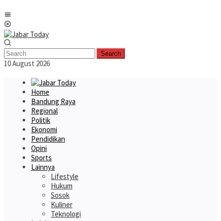
Skip
Mobile
to
Menu
content
Search
10 August 2026
Home
Bandung Raya
Regional
Politik
Ekonomi
Pendidikan
Opini
Sports
Lainnya
Lifestyle
Hukum
Sosok
Kuliner
Teknologi