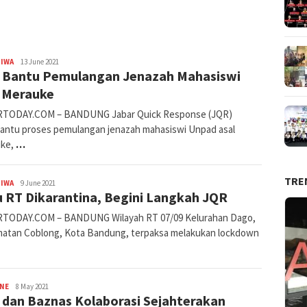
Avila
TIWA
13 June 2021
 Bantu Pemulangan Jenazah Mahasiswi
Dwiputra
l Merauke
TODAY.COM – BANDUNG Jabar Quick Response (JQR)
ntu proses pemulangan jenazah mahasiswi Unpad asal
uke,
…
TRE
Avila
TIWA
9 June 2021
 RT Dikarantina, Begini Langkah JQR
Dwiputra
TODAY.COM – BANDUNG Wilayah RT 07/09 Kelurahan Dago,
atan Coblong, Kota Bandung, terpaksa melakukan lockdown
Avila
INE
8 May 2021
 dan Baznas Kolaborasi Sejahterakan
Dwiputra