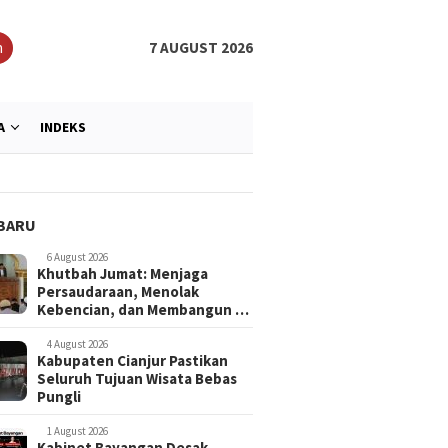
h
7 AUGUST 2026
A
INDEKS
BARU
6 August 2026
Khutbah Jumat: Menjaga
Persaudaraan, Menolak
Kebencian, dan Membangun …
4 August 2026
Kabupaten Cianjur Pastikan
Seluruh Tujuan Wisata Bebas
AZ Darul Hikam Gelar Khitan
Dari Cedera Menuju Juara,
Khu
Pungli
ratis Berkualitas Untuk 51
Mahasiswa UNISA Bandung
Per
nak
Buktikan Semangat Pantang
Ke
Menyerah
Per
1 August 2026
Kabinet Bayangan Desak