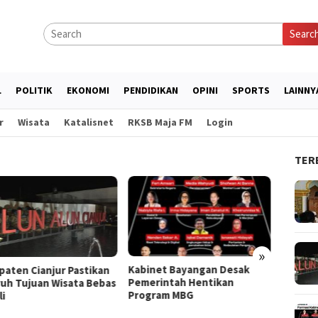
Searc
L
POLITIK
EKONOMI
PENDIDIKAN
OPINI
SPORTS
LAINNY
r
Wisata
Katalisnet
RKSB Maja FM
Login
TER
»
Kabinet Bayangan Desak
Dosen UNISA Bandung
L
Pemerintah Hentikan
Berdayakan Lansia Sukapura
G
Program MBG
Lewat Terapi SEFT dan
A
Mindfulness Islami