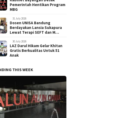
Ra
Pemerintah Hentikan Program
MBG
31 July 2026
Dosen UNISA Bandung
Berdayakan Lansia Sukapura
Lewat Terapi SEFT dan M…
30 July 2026
LAZ Darul Hikam Gelar Khitan
Gratis Berkualitas Untuk 51
Anak
NDING THIS WEEK