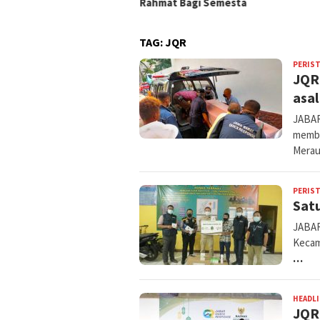
Rahmat Bagi Semesta
TAG:
JQR
PERIS
JQR
asa
JABAR
memba
Mera
PERIS
Satu
JABAR
Kecam
…
HEADL
JQR