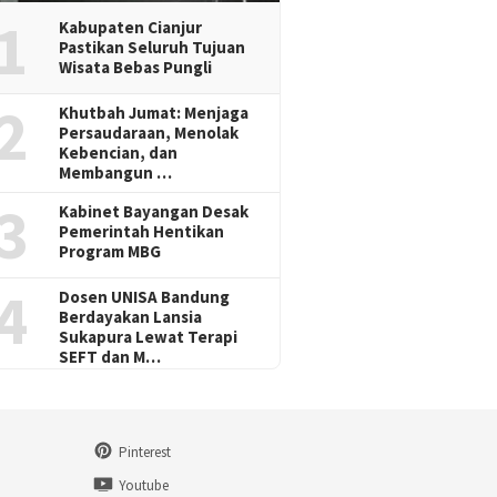
1
Kabupaten Cianjur
Pastikan Seluruh Tujuan
Wisata Bebas Pungli
2
Khutbah Jumat: Menjaga
Persaudaraan, Menolak
Kebencian, dan
Membangun …
3
Kabinet Bayangan Desak
Pemerintah Hentikan
Program MBG
4
Dosen UNISA Bandung
Berdayakan Lansia
Sukapura Lewat Terapi
SEFT dan M…
Pinterest
n
Youtube