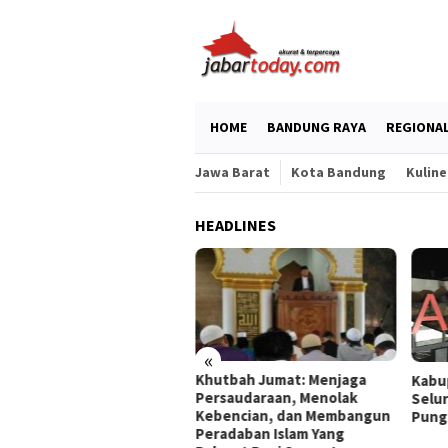
Skip
to
content
HOME
BANDUNG RAYA
REGIONA
Jawa Barat
Kota Bandung
Kuline
HEADLINES
«
Khutbah Jumat: Menjaga
Kabupaten Cianjur Pastikan
Persaudaraan, Menolak
Seluruh Tujuan Wisata Bebas
g
Kebencian, dan Membangun
Pungli
Peradaban Islam Yang