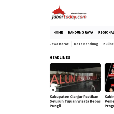
Skip
to
content
HOME
BANDUNG RAYA
REGIONA
Jawa Barat
Kota Bandung
Kuline
HEADLINES
«
hasiswa UNISA Bandung
Kabupaten Cianjur Pastikan
Kabi
arkan Solusi Sosial
Seluruh Tujuan Wisata Bebas
Peme
wat Pameran Projek MKWK
Pungli
Prog