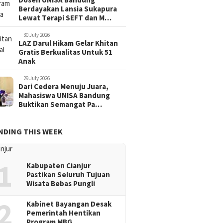
Berdayakan Lansia Sukapura
Lewat Terapi SEFT dan M…
30 July 2026
LAZ Darul Hikam Gelar Khitan
Gratis Berkualitas Untuk 51
Anak
29 July 2026
Dari Cedera Menuju Juara,
Mahasiswa UNISA Bandung
Buktikan Semangat Pa…
NDING THIS WEEK
1
Kabupaten Cianjur
Pastikan Seluruh Tujuan
Wisata Bebas Pungli
2
Kabinet Bayangan Desak
Pemerintah Hentikan
Program MBG