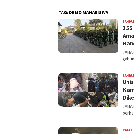
TAG:
DEMO MAHASISWA
BANDU
355 
Ama
Ban
JABAR
gabun
BANDU
Unis
Kam
Dik
JABAR
perhat
POLITI