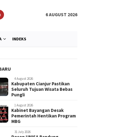
h
6 AUGUST 2026
A
INDEKS
BARU
4 August 2026
Kabupaten Cianjur Pastikan
Seluruh Tujuan Wisata Bebas
Pungli
1 August 2026
Kabinet Bayangan Desak
Pemerintah Hentikan Program
ul Hikam Gelar Khitan
Dari Cedera Menuju Juara,
Mahasisw
MBG
Berkualitas Untuk 51
Mahasiswa UNISA Bandung
Tawarkan 
Buktikan Semangat Pantang
Lewat Pa
Menyerah
31 July 2026
Dosen UNISA Bandung