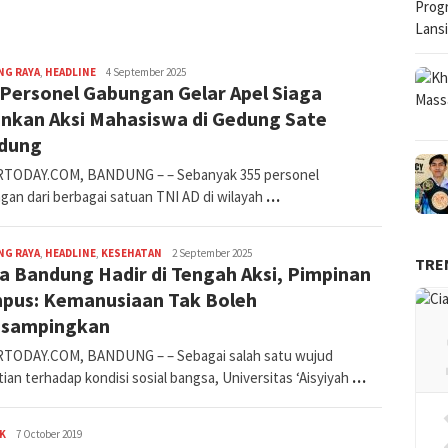
Iman
NG RAYA
,
HEADLINE
4 September 2025
Personel Gabungan Gelar Apel Siaga
nkan Aksi Mahasiswa di Gedung Sate
dung
TODAY.COM, BANDUNG – – Sebanyak 355 personel
gan dari berbagai satuan TNI AD di wilayah
…
Iman
NG RAYA
,
HEADLINE
,
KESEHATAN
2 September 2025
TRE
a Bandung Hadir di Tengah Aksi, Pimpinan
pus: Kemanusiaan Tak Boleh
esampingkan
TODAY.COM, BANDUNG – – Sebagai salah satu wujud
ian terhadap kondisi sosial bangsa, Universitas ‘Aisyiyah
…
Jabar
K
7 October 2019