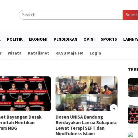
Searc
L
POLITIK
EKONOMI
PENDIDIKAN
OPINI
SPORTS
LAINNY
r
Wisata
Katalisnet
RKSB Maja FM
Login
TER
»
net Bayangan Desak
Dosen UNISA Bandung
LAZ Dar
rintah Hentikan
Berdayakan Lansia Sukapura
Gratis 
ram MBG
Lewat Terapi SEFT dan
Anak
Mindfulness Islami