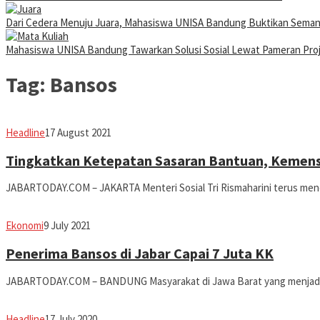
Dari Cedera Menuju Juara, Mahasiswa UNISA Bandung Buktikan Sema
Mahasiswa UNISA Bandung Tawarkan Solusi Sosial Lewat Pameran Pr
Tag:
Bansos
Avila
Headline
17 August 2021
Dwiputra
Tingkatkan Ketepatan Sasaran Bantuan, Kemenso
JABARTODAY.COM – JAKARTA Menteri Sosial Tri Rismaharini terus me
Avila
Ekonomi
9 July 2021
Dwiputra
Penerima Bansos di Jabar Capai 7 Juta KK
JABARTODAY.COM – BANDUNG Masyarakat di Jawa Barat yang menjadi p
Avila
Headline
17 July 2020