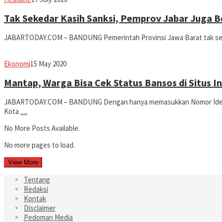
Dwiputra
Tak Sekedar Kasih Sanksi, Pemprov Jabar Juga B
JABARTODAY.COM – BANDUNG Pemerintah Provinsi Jawa Barat tak sek
Jabar
Ekonomi
15 May 2020
Today
Mantap, Warga Bisa Cek Status Bansos di Situs In
JABARTODAY.COM – BANDUNG Dengan hanya memasukkan Nomor Identita
Kota
…
No More Posts Available.
No more pages to load.
View More
Tentang
Redaksi
Kontak
Disclaimer
Pedoman Media