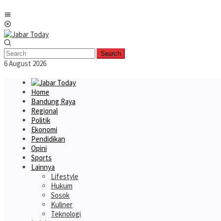
Skip
Mobile
to
Menu
content
Search
6 August 2026
Home
Bandung Raya
Regional
Politik
Ekonomi
Pendidikan
Opini
Sports
Lainnya
Lifestyle
Hukum
Sosok
Kuliner
Teknologi