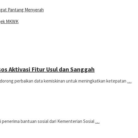
ngat Pantang Menyerah
ojek MKWK
s Aktivasi Fitur Usul dan Sanggah
ndorong perbaikan data kemiskinan untuk meningkatkan ketepatan
…
enerima bantuan sosial dari Kementerian Sosial
…