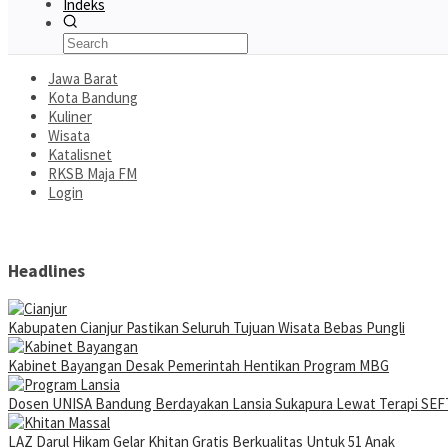
Indeks
Jawa Barat
Kota Bandung
Kuliner
Wisata
Katalisnet
RKSB Maja FM
Login
Headlines
Kabupaten Cianjur Pastikan Seluruh Tujuan Wisata Bebas Pungli
Kabinet Bayangan Desak Pemerintah Hentikan Program MBG
Dosen UNISA Bandung Berdayakan Lansia Sukapura Lewat Terapi SEFT
LAZ Darul Hikam Gelar Khitan Gratis Berkualitas Untuk 51 Anak