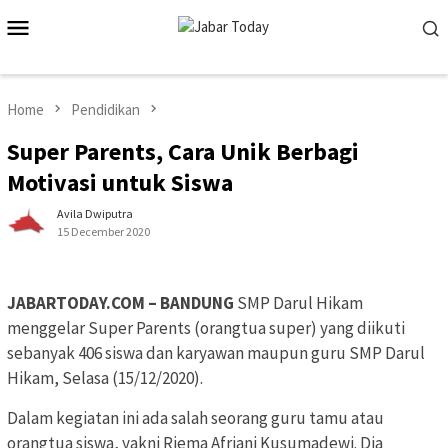
Skip
Mobile
to
Menu
content
Home
Pendidikan
Super Parents, Cara Unik Berbagi
Motivasi untuk Siswa
Avila Dwiputra
15 December 2020
JABARTODAY.COM – BANDUNG
SMP Darul Hikam
menggelar Super Parents (orangtua super) yang diikuti
sebanyak 406 siswa dan karyawan maupun guru SMP Darul
Hikam, Selasa (15/12/2020).
Dalam kegiatan ini ada salah seorang guru tamu atau
orangtua siswa, yakni Riema Afriani Kusumadewi. Dia