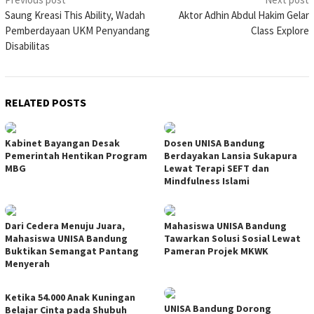
Post
Saung Kreasi This Ability, Wadah
Aktor Adhin Abdul Hakim Gelar
navigation
Pemberdayaan UKM Penyandang
Class Explore
Disabilitas
RELATED POSTS
Kabinet Bayangan Desak
Dosen UNISA Bandung
Pemerintah Hentikan Program
Berdayakan Lansia Sukapura
MBG
Lewat Terapi SEFT dan
Mindfulness Islami
Dari Cedera Menuju Juara,
Mahasiswa UNISA Bandung
Mahasiswa UNISA Bandung
Tawarkan Solusi Sosial Lewat
Buktikan Semangat Pantang
Pameran Projek MKWK
Menyerah
Ketika 54.000 Anak Kuningan
UNISA Bandung Dorong
Belajar Cinta pada Shubuh