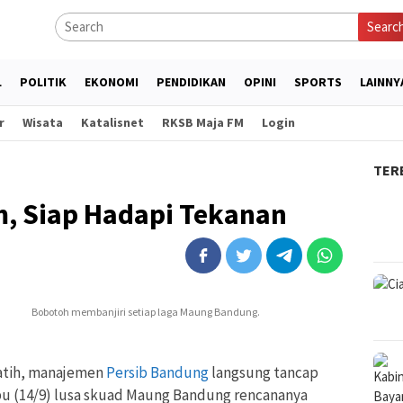
Searc
L
POLITIK
EKONOMI
PENDIDIKAN
OPINI
SPORTS
LAINNY
r
Wisata
Katalisnet
RKSB Maja FM
Login
TER
m, Siap Hadapi Tekanan
Bobotoh membanjiri setiap laga Maung Bandung.
atih, manajemen
Persib Bandung
langsung tancap
bu (14/9) lusa skuad Maung Bandung rencananya