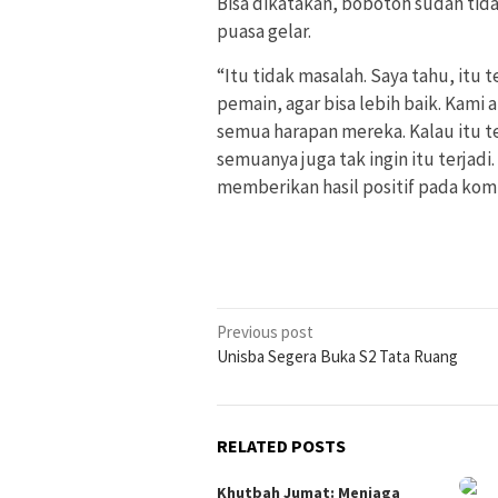
Bisa dikatakan, bobotoh sudah tid
puasa gelar.
“Itu tidak masalah. Saya tahu, itu
pemain, agar bisa lebih baik. Kam
semua harapan mereka. Kalau itu te
semuanya juga tak ingin itu terjadi
memberikan hasil positif pada kom
Post
Previous post
Unisba Segera Buka S2 Tata Ruang
navigation
RELATED POSTS
Khutbah Jumat: Menjaga