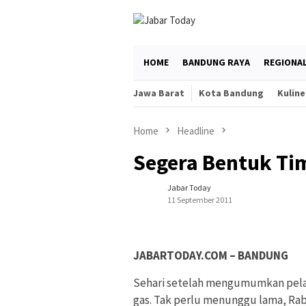
Skip
to
content
HOME
BANDUNG RAYA
REGIONA
Jawa Barat
Kota Bandung
Kuline
Home
Headline
Segera Bentuk Ti
Jabar Today
11 September 2011
JABARTODAY.COM – BANDUNG
Sehari setelah mengumumkan pel
gas. Tak perlu menunggu lama, Ra