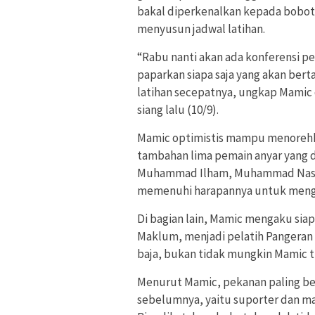
bakal diperkenalkan kepada boboto
menyusun jadwal latihan.
“Rabu nanti akan ada konferensi 
paparkan siapa saja yang akan bert
latihan secepatnya, ungkap Mamic 
siang lalu (10/9).
Mamic optimistis mampu menorehka
tambahan lima pemain anyar yang 
Muhammad Ilham, Muhammad Nasuh
memenuhi harapannya untuk menga
Di bagian lain, Mamic mengaku si
Maklum, menjadi pelatih Pangeran 
baja, bukan tidak mungkin Mamic t
Menurut Mamic, pekanan paling bes
sebelumnya, yaitu suporter dan ma