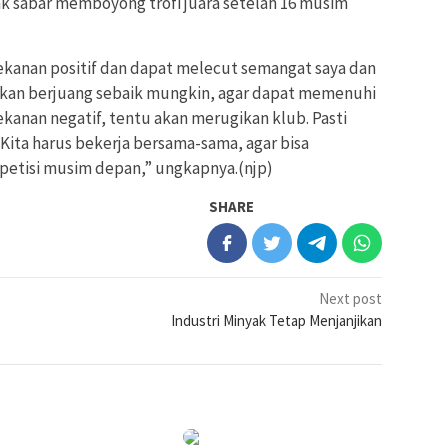
ak sabar memboyong trofi juara setelah 16 musim
 tekanan positif dan dapat melecut semangat saya dan
i akan berjuang sebaik mungkin, agar dapat memenuhi
kanan negatif, tentu akan merugikan klub. Pasti
. Kita harus bekerja bersama-sama, agar bisa
petisi musim depan,” ungkapnya.(njp)
SHARE
Next post
Industri Minyak Tetap Menjanjikan