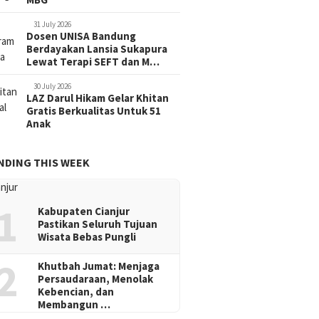
31 July 2026
Dosen UNISA Bandung
Berdayakan Lansia Sukapura
Lewat Terapi SEFT dan M…
30 July 2026
LAZ Darul Hikam Gelar Khitan
Gratis Berkualitas Untuk 51
Anak
NDING THIS WEEK
1
Kabupaten Cianjur
Pastikan Seluruh Tujuan
Wisata Bebas Pungli
2
Khutbah Jumat: Menjaga
Persaudaraan, Menolak
Kebencian, dan
Membangun …