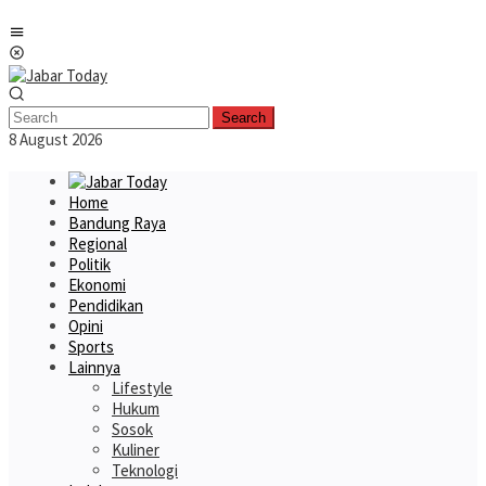
Skip
Mobile
to
Menu
content
Search
8 August 2026
Home
Bandung Raya
Regional
Politik
Ekonomi
Pendidikan
Opini
Sports
Lainnya
Lifestyle
Hukum
Sosok
Kuliner
Teknologi