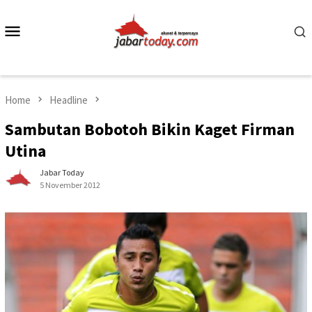
Skip
to
Mobile
content
Menu
Home
Headline
Sambutan Bobotoh Bikin Kaget Firman
Utina
Jabar Today
5 November 2012