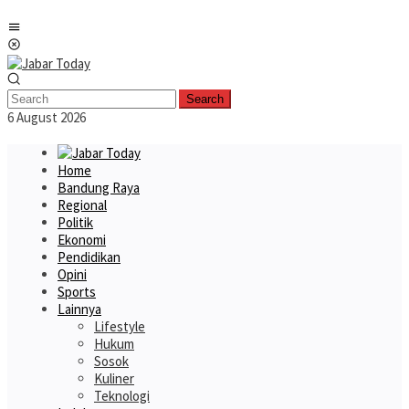
Skip
Mobile
to
Menu
content
Search
6 August 2026
Home
Bandung Raya
Regional
Politik
Ekonomi
Pendidikan
Opini
Sports
Lainnya
Lifestyle
Hukum
Sosok
Kuliner
Teknologi