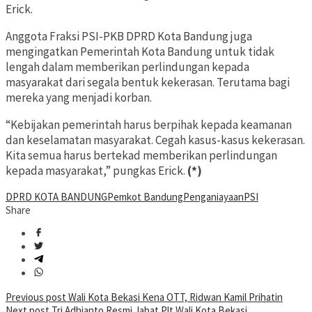
Erick.
Anggota Fraksi PSI-PKB DPRD Kota Bandung juga
mengingatkan Pemerintah Kota Bandung untuk tidak
lengah dalam memberikan perlindungan kepada
masyarakat dari segala bentuk kekerasan. Terutama bagi
mereka yang menjadi korban.
“Kebijakan pemerintah harus berpihak kepada keamanan
dan keselamatan masyarakat. Cegah kasus-kasus kekerasan.
Kita semua harus bertekad memberikan perlindungan
kepada masyarakat,” pungkas Erick.
(*)
DPRD KOTA BANDUNG
Pemkot Bandung
Penganiayaan
PSI
Share
Post
Previous post
Wali Kota Bekasi Kena OTT, Ridwan Kamil Prihatin
Next post
Tri Adhianto Resmi Jabat Plt Wali Kota Bekasi