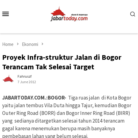
Skip
to
Mobile
content
Menu
Home
Ekonomi
Proyek Infra-struktur Jalan di Bogor
Terancam Tak Selesai Target
Fahruszf
7 June 2012
JABARTODAY.COM.:BOGOR-
Tiga ruas jalan di Kota Bogor
yaitu jalan tembus Vila Duta hingga Tajur, kemudian Bogor
Outer Ring Road (BORR) dan Bogor Inner Ring Road (BIRR)
yang sedianya ditargetkan selesai tahun 2014 terancam
gagal karena menemukan berupa masih banyaknya
pembebasan lahan yang belum selesai.