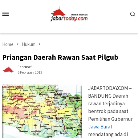
Skip
to
Mobile
content
Menu
Home
Hukum
Priangan Daerah Rawan Saat Pilgub
Fahruszf
6 February 2013
JABARTODAY.COM –
BANDUNG Daerah
rawan terjadinya
bentrok pada saat
Pemilihan Gubernur
Jawa Barat
mendatang ada di