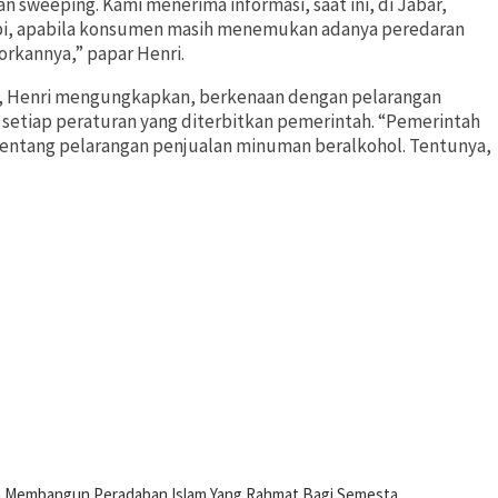
n sweeping. Kami menerima informasi, saat ini, di Jabar,
Tapi, apabila konsumen masih menemukan adanya peredaran
orkannya,” papar Henri.
n, Henri mengungkapkan, berkenaan dengan pelarangan
setiap peraturan yang diterbitkan pemerintah. “Pemerintah
tentang pelarangan penjualan minuman beralkohol. Tentunya,
n Membangun Peradaban Islam Yang Rahmat Bagi Semesta