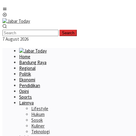
Skip
Mobile
to
Menu
content
Search
7 August 2026
Home
Bandung Raya
Regional
Politik
Ekonomi
Pendidikan
Opini
Sports
Lainnya
Lifestyle
Hukum
Sosok
Kuliner
Teknologi