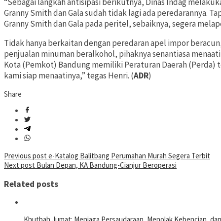
“Sebagai langkah antisipasi berikutnya, Dinas Indag melakuka
Granny Smith dan Gala sudah tidak lagi ada peredarannya. 
Granny Smith dan Gala pada peritel, sebaiknya, segera melap
Tidak hanya berkaitan dengan peredaran apel impor beracu
penjualan minuman beralkohol, pihaknya senantiasa menaati 
Kota (Pemkot) Bandung memiliki Peraturan Daerah (Perda) 
kami siap menaatinya,” tegas Henri. (
ADR
)
Share
Post
Previous post
e-Katalog Balitbang Perumahan Murah Segera Terbit
Next post
Bulan Depan, KA Bandung-Cianjur Beroperasi
navigation
Related posts
Khutbah Jumat: Menjaga Persaudaraan, Menolak Kebencian, da