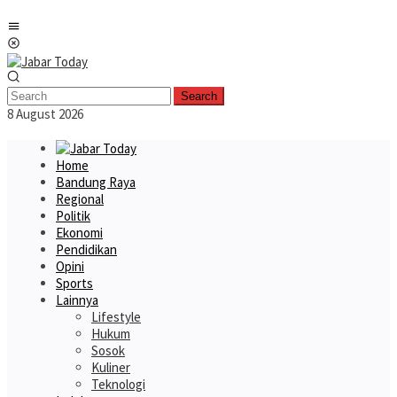
Skip
Mobile
to
Menu
content
Search
8 August 2026
Home
Bandung Raya
Regional
Politik
Ekonomi
Pendidikan
Opini
Sports
Lainnya
Lifestyle
Hukum
Sosok
Kuliner
Teknologi