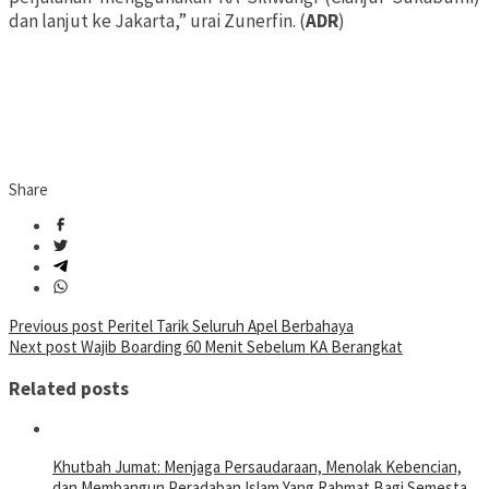
dan lanjut ke Jakarta,” urai Zunerfin. (
ADR
)
Share
Post
Previous post
Peritel Tarik Seluruh Apel Berbahaya
Next post
Wajib Boarding 60 Menit Sebelum KA Berangkat
navigation
Related posts
Khutbah Jumat: Menjaga Persaudaraan, Menolak Kebencian,
dan Membangun Peradaban Islam Yang Rahmat Bagi Semesta