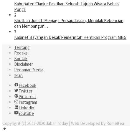
Kabupaten Cianjur Pastikan Seluruh Tujuan Wisata Bebas
Pungli
2
Khutbah Jumat: Menjaga Persaudaraan, Menolak Kebencian,
dan Membangun …
3
Kabinet Bayangan Desak Pemerintah Hentikan Program MBG
Tentang
Redaksi
Kontak
Disclaimer
Pedoman Media
Iklan
Facebook
Twitter
Pinterest
Instagram
Linkedin
Youtube
Copyright (c) 2011-2020 Jabar Today | Web Developed by Romeltea