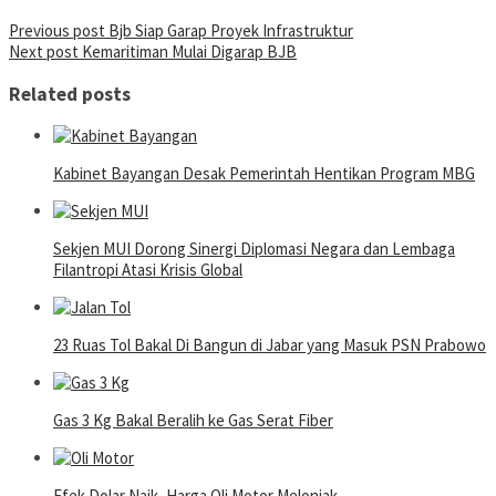
Post
Previous post
Bjb Siap Garap Proyek Infrastruktur
Next post
Kemaritiman Mulai Digarap BJB
navigation
Related posts
Kabinet Bayangan Desak Pemerintah Hentikan Program MBG
Sekjen MUI Dorong Sinergi Diplomasi Negara dan Lembaga
Filantropi Atasi Krisis Global
23 Ruas Tol Bakal Di Bangun di Jabar yang Masuk PSN Prabowo
Gas 3 Kg Bakal Beralih ke Gas Serat Fiber
Efek Dolar Naik, Harga Oli Motor Melonjak