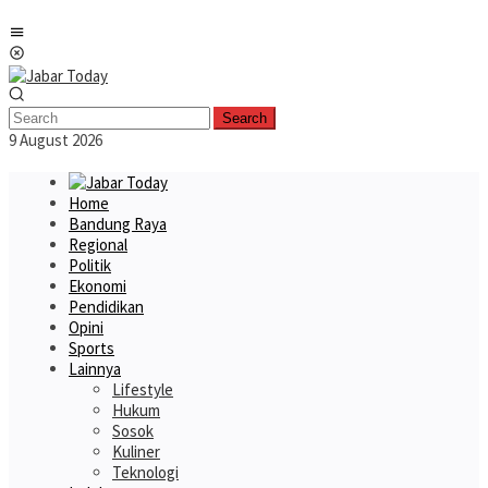
Skip
Mobile
to
Menu
content
Search
9 August 2026
Home
Bandung Raya
Regional
Politik
Ekonomi
Pendidikan
Opini
Sports
Lainnya
Lifestyle
Hukum
Sosok
Kuliner
Teknologi