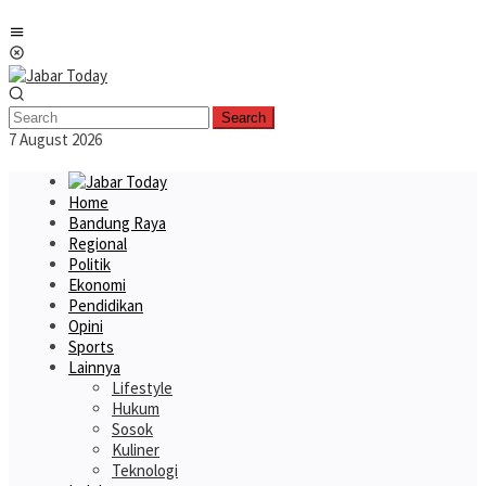
Skip
Mobile
to
Menu
content
Search
7 August 2026
Home
Bandung Raya
Regional
Politik
Ekonomi
Pendidikan
Opini
Sports
Lainnya
Lifestyle
Hukum
Sosok
Kuliner
Teknologi