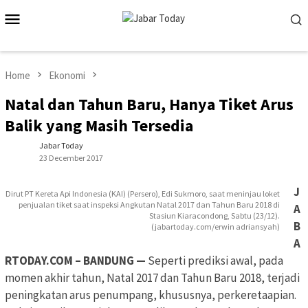
Skip
Mobile
to
Menu
content
Home
Ekonomi
Natal dan Tahun Baru, Hanya Tiket Arus
Balik yang Masih Tersedia
Jabar Today
23 December 2017
J
Dirut PT Kereta Api Indonesia (KAI) (Persero), Edi Sukmoro, saat meninjau loket
penjualan tiket saat inspeksi Angkutan Natal 2017 dan Tahun Baru 2018 di
A
Stasiun Kiaracondong, Sabtu (23/12).
B
(jabartoday.com/erwin adriansyah)
A
RTODAY.COM – BANDUNG —
Seperti prediksi awal, pada
momen akhir tahun, Natal 2017 dan Tahun Baru 2018, terjadi
peningkatan arus penumpang, khususnya, perkeretaapian.