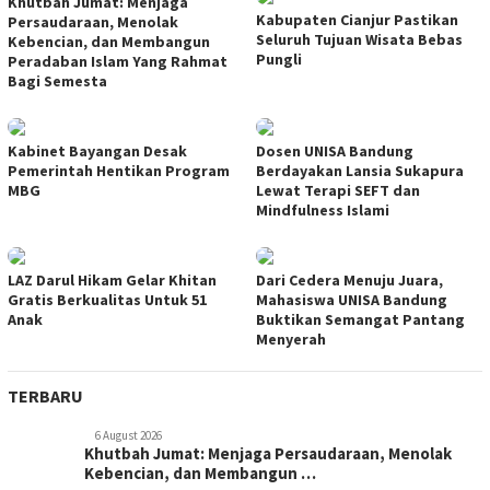
Khutbah Jumat: Menjaga
Kabupaten Cianjur Pastikan
Persaudaraan, Menolak
Seluruh Tujuan Wisata Bebas
Kebencian, dan Membangun
Pungli
Peradaban Islam Yang Rahmat
Bagi Semesta
Kabinet Bayangan Desak
Dosen UNISA Bandung
Pemerintah Hentikan Program
Berdayakan Lansia Sukapura
MBG
Lewat Terapi SEFT dan
Mindfulness Islami
LAZ Darul Hikam Gelar Khitan
Dari Cedera Menuju Juara,
Gratis Berkualitas Untuk 51
Mahasiswa UNISA Bandung
Anak
Buktikan Semangat Pantang
Menyerah
TERBARU
6 August 2026
Khutbah Jumat: Menjaga Persaudaraan, Menolak
Kebencian, dan Membangun …