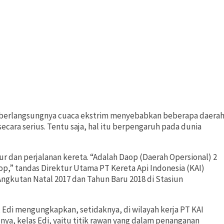
n berlangsungnya cuaca ekstrim menyebabkan beberapa daera
cara serius. Tentu saja, hal itu berpengaruh pada dunia
lur dan perjalanan kereta. “Adalah Daop (Daerah Opersional) 2
op,” tandas Direktur Utama PT Kereta Api Indonesia (KAI)
Angkutan Natal 2017 dan Tahun Baru 2018 di Stasiun
 Edi mengungkapkan, setidaknya, di wilayah kerja PT KAI
unya, kelas Edi, yaitu titik rawan yang dalam penanganan