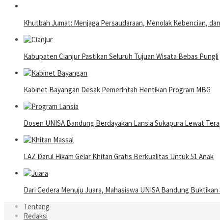
Khutbah Jumat: Menjaga Persaudaraan, Menolak Kebencian, da
Kabupaten Cianjur Pastikan Seluruh Tujuan Wisata Bebas Pungli
Kabinet Bayangan Desak Pemerintah Hentikan Program MBG
Dosen UNISA Bandung Berdayakan Lansia Sukapura Lewat Terap
LAZ Darul Hikam Gelar Khitan Gratis Berkualitas Untuk 51 Anak
Dari Cedera Menuju Juara, Mahasiswa UNISA Bandung Buktika
Tentang
Redaksi