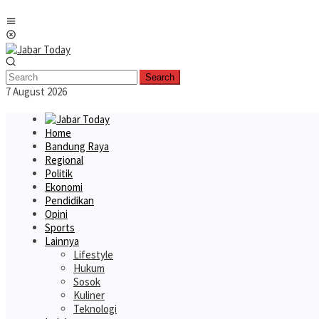
Skip
Mobile
to
Menu
content
Search
7 August 2026
Home
Bandung Raya
Regional
Politik
Ekonomi
Pendidikan
Opini
Sports
Lainnya
Lifestyle
Hukum
Sosok
Kuliner
Teknologi