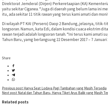
Direktorat Jemderal (Dirjen) Perkeretaapian (KA) Kementeria
yaitu sekitar Ciganea. “Juga di daerah yang belum lama ini 
itu, ada sekitar 11 titik rawan yang terus kami amati dan moni
Di wilayah PT KAI (Persero) Daop 2 Bandung, jelasnya, titik-t
longsoran. Namun, kata Edi, dalam kondisi cuaca ekstrim ditam
rawan terjadi adalah longsoran tanah. “Ini terus kami amati 
Tahun Baru, yamg berlangsung 22 Desember 2017 – 7 Januari 
Share
Post
Previous post
Hanya Seat Lodaya Pagi Tambahan yang Masih Tersedia
Next post
Natal dan Tahun Baru, Hanya Tiket Arus Balik yang Masih Te
navigation
Related posts