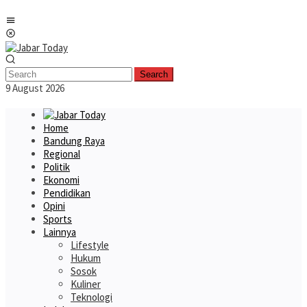
Skip
Mobile
to
Menu
content
Search
9 August 2026
Home
Bandung Raya
Regional
Politik
Ekonomi
Pendidikan
Opini
Sports
Lainnya
Lifestyle
Hukum
Sosok
Kuliner
Teknologi