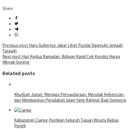
Share
Post
Previous post
Haru Gubernur Jabar Lihat Pusdai Dipenuhi Jemaah
Tarawih
navigation
Next post
Hari Kedua Ramadan, Ridwan Kamil Cek Kondisi Harga
Minyak Goreng
Related posts
Khutbah Jumat: Menjaga Persaudaraan, Menolak Kebencian,
dan Membangun Peradaban Islam Yang Rahmat Bagi Semesta
Kabupaten Cianjur Pastikan Seluruh Tujuan Wisata Bebas
Pungli