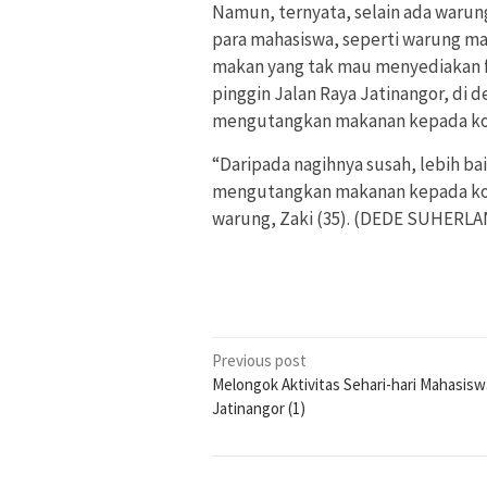
Namun, ternyata, selain ada warun
para mahasiswa, seperti warung mak
makan yang tak mau menyediakan fas
pinggin Jalan Raya Jatinangor, di 
mengutangkan makanan kepada k
“Daripada nagihnya susah, lebih bai
mengutangkan makanan kepada kons
warung, Zaki (35). (DEDE SUHERLA
Post
Previous post
Melongok Aktivitas Sehari-hari Mahasisw
navigation
Jatinangor (1)