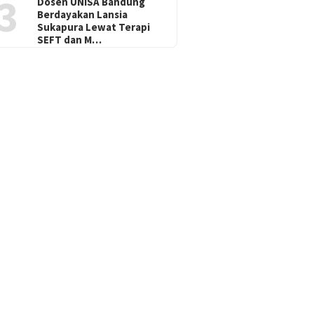
3
Dosen UNISA Bandung
Berdayakan Lansia
Sukapura Lewat Terapi
SEFT dan M…