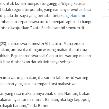
 untuk kuliah menjadi terganggu. Wajar jika ada
 tidak segera terpenuhi, yang namanya revolusi bisa
jadi pada diri saya yang berlatar belakang
ekonomi
iembankan kepada saya untuk menjadi agen of change
bisa diwujudkan,” kata Saeful sambil senyum di
 (23), mahasiswa semester VI Institut Manajemen
takan, antara dia dengan warung makan ibarat dua
sahkan. Bagi mahasiswa asal Cianjur ini, warung makan
 bisa dipisahkan dari aktivitasnya sebagai
inta warung makan, dia sudah tahu betul warung
akanan yang sesuai dengan forsi mahasiswa.
an yang rasa makanannya enak-enak. Namun, bukan
 makanannya murah-murah. Bahkan, jika lagi kepepet,
a diajak badami,” kata Beben.