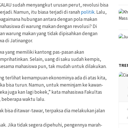
KALAU sudah menyangkut urusan perut, revolusi bisa
erjadi. Namun, itu biasa terjadi di ranah
politik
. Lalu,
bagaimana hubungan antara dengan pola makan
mahasiswa di warung makan dengan revolusi? Di
daan warung makan yang tidak dipisahkan dengan
a di Jatinangor.
swa yang memiliki kantong pas-pasan akan
rihatinkan. Selain, uang di saku sudah kempis,
TRE
esama mahasiswa pun, tak mudah untuk dilakukan.
g terlihat kemampuan ekonominya ada di atas kita,
reka bisa turun. Namun, untuk meminjam ke kawan-
reka juga kan lagi bokek,” kata mahasiswa Fakultas
, beberapa waktu lalu.
ak bisa ditawar-tawar, terpaksa dia melakukan jalan
k. Jika tidak segera dipehuhi, pengennya marah-