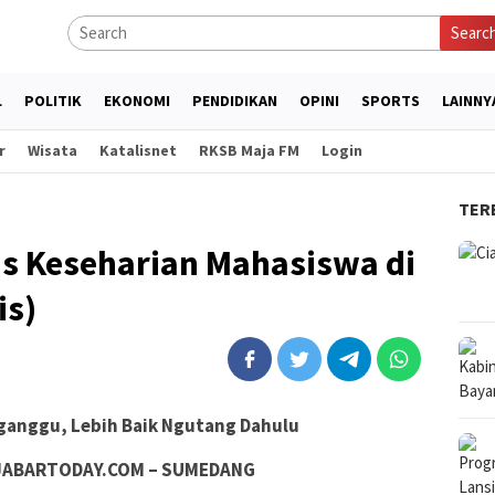
Searc
L
POLITIK
EKONOMI
PENDIDIKAN
OPINI
SPORTS
LAINNY
r
Wisata
Katalisnet
RKSB Maja FM
Login
TER
as Keseharian Mahasiswa di
is)
rganggu, Lebih Baik Ngutang Dahulu
JABARTODAY.COM – SUMEDANG