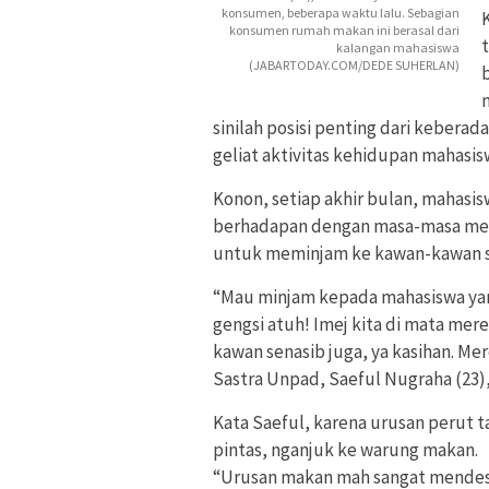
konsumen, beberapa waktu lalu. Sebagian
konsumen rumah makan ini berasal dari
t
kalangan mahasiswa
(JABARTODAY.COM/DEDE SUHERLAN)
sinilah posisi penting dari kebera
geliat aktivitas kehidupan mahasisw
Konon, setiap akhir bulan, mahasi
berhadapan dengan masa-masa memp
untuk meminjam ke kawan-kawan s
“Mau minjam kepada mahasiswa yan
gengsi atuh! Imej kita di mata me
kawan senasib juga, ya kasihan. Me
Sastra Unpad, Saeful Nugraha (23)
Kata Saeful, karena urusan perut t
pintas, nganjuk ke warung makan.
“Urusan makan mah sangat mendesa