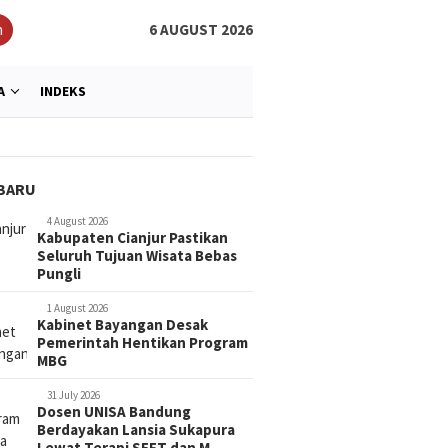
h
6 AUGUST 2026
A
INDEKS
BARU
4 August 2026
Kabupaten Cianjur Pastikan
Seluruh Tujuan Wisata Bebas
Pungli
1 August 2026
Kabinet Bayangan Desak
Pemerintah Hentikan Program
MBG
31 July 2026
Dosen UNISA Bandung
Berdayakan Lansia Sukapura
Lewat Terapi SEFT dan M…