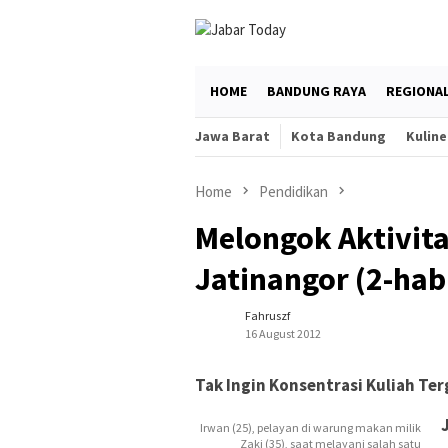
Skip
to
content
HOME
BANDUNG RAYA
REGIONA
Jawa Barat
Kota Bandung
Kuline
Home
Pendidikan
Melongok Aktivit
Jatinangor (2-hab
Fahruszf
16 August 2012
Tak Ingin Konsentrasi Kuliah Te
Irwan (25), pelayan di warung makan milik
Zaki (35), saat melayani salah satu