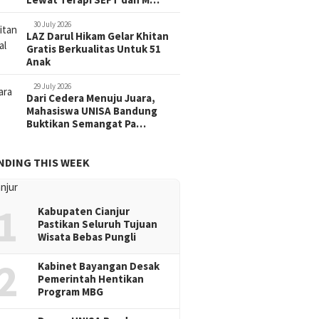
30 July 2026
LAZ Darul Hikam Gelar Khitan
Gratis Berkualitas Untuk 51
Anak
29 July 2026
Dari Cedera Menuju Juara,
Mahasiswa UNISA Bandung
Buktikan Semangat Pa…
NDING THIS WEEK
1
Kabupaten Cianjur
Pastikan Seluruh Tujuan
Wisata Bebas Pungli
2
Kabinet Bayangan Desak
Pemerintah Hentikan
Program MBG