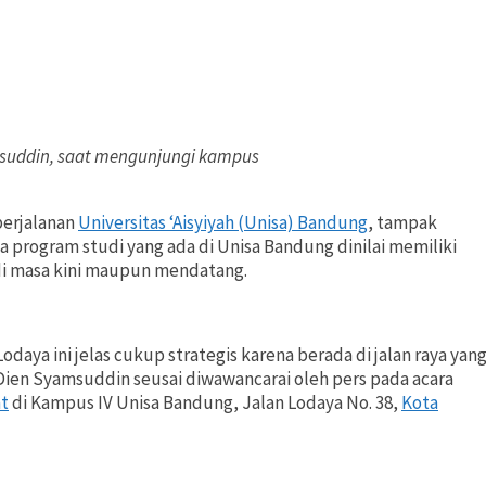
msuddin, saat mengunjungi kampus
perjalanan
Universitas ‘Aisyiyah (Unisa) Bandung
, tampak
 program studi yang ada di Unisa Bandung dinilai memiliki
di masa kini maupun mendatang.
daya ini jelas cukup strategis karena berada di jalan raya yan
H. Dien Syamsuddin seusai diwawancarai oleh pers pada acara
at
di Kampus IV Unisa Bandung, Jalan Lodaya No. 38,
Kota