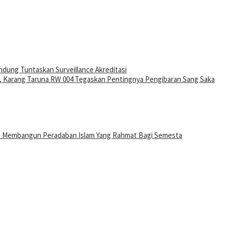
ndung Tuntaskan Surveillance Akreditasi
 Karang Taruna RW 004 Tegaskan Pentingnya Pengibaran Sang Saka
n Membangun Peradaban Islam Yang Rahmat Bagi Semesta