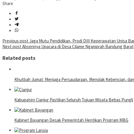
Share
Post
Previous post
Jaga Mutu Pendidikan, Prodi DIII Keperawatan Unisa Ba
Next post
Absennya Upacara di Desa Cilame Ngamprah Bandung Barat,
navigation
Related posts
Khutbah Jumat: Menjaga Persaudaraan, Menolak Kebencian, da
Kabupaten Cianjur Pastikan Seluruh Tujuan Wisata Bebas Pungli
Kabinet Bayangan Desak Pemerintah Hentikan Program MBG