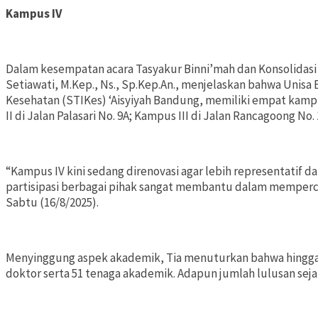
Kampus IV
Dalam kesempatan acara Tasyakur Binni’mah dan Konsolidasi
Setiawati, M.Kep., Ns., Sp.Kep.An., menjelaskan bahwa Unis
Kesehatan (STIKes) ‘Aisyiyah Bandung, memiliki empat kamp
II di Jalan Palasari No. 9A; Kampus III di Jalan Rancagoong No.
“Kampus IV kini sedang direnovasi agar lebih representatif d
partisipasi berbagai pihak sangat membantu dalam mempercep
Sabtu (16/8/2025).
Menyinggung aspek akademik, Tia menuturkan bahwa hingga k
doktor serta 51 tenaga akademik. Adapun jumlah lulusan sejak