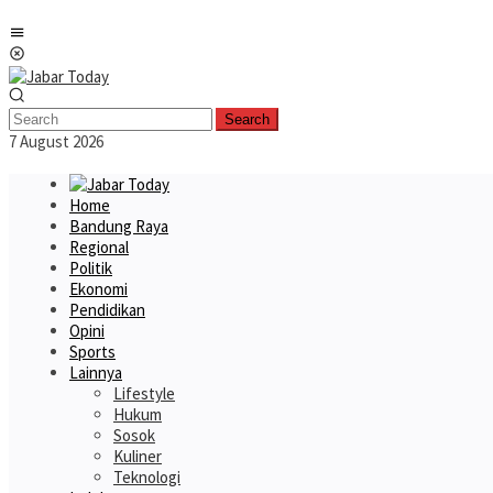
Skip
Mobile
to
Menu
content
Search
7 August 2026
Home
Bandung Raya
Regional
Politik
Ekonomi
Pendidikan
Opini
Sports
Lainnya
Lifestyle
Hukum
Sosok
Kuliner
Teknologi