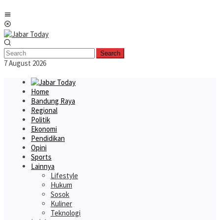
Skip
Mobile
to
Menu
content
Search
7 August 2026
Home
Bandung Raya
Regional
Politik
Ekonomi
Pendidikan
Opini
Sports
Lainnya
Lifestyle
Hukum
Sosok
Kuliner
Teknologi