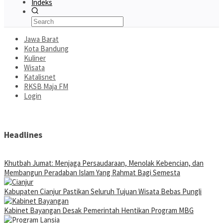
Indeks
Jawa Barat
Kota Bandung
Kuliner
Wisata
Katalisnet
RKSB Maja FM
Login
Headlines
Khutbah Jumat: Menjaga Persaudaraan, Menolak Kebencian, dan
Membangun Peradaban Islam Yang Rahmat Bagi Semesta
Kabupaten Cianjur Pastikan Seluruh Tujuan Wisata Bebas Pungli
Kabinet Bayangan Desak Pemerintah Hentikan Program MBG