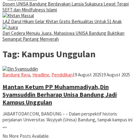
Dosen UNISA Bandung Berdayakan Lansia Sukapura Lewat Terapi
SEFT dan Mindfulness Islami
LAZ Darul Hikam Gelar Khitan Gratis Berkualitas Untuk 51 Anak
Dari Cedera Menuju Juara, Mahasiswa UNISA Bandung Buktikan
Semangat Pantang Menyerah
Tag:
Kampus Unggulan
Iman
Bandung Raya
,
Headline
,
Pendidikan
19 August 2025
19 August 2025
Mantan Ketum PP Muhammadiyah,Din
Syamsuddin Berharap Unisa Bandung Jadi
Kampus Unggulan
JABARTODAY.COM, BANDUNG – – Dalam perspektif historis
perjalanan Universitas ‘Aisyiyah (Unisa) Bandung, tampak kampus ini
…
No More Posts Available.