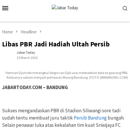
Skip
Mobile
to
Menu
content
Home
Headline
Libas PBR Jadi Hadiah Ultah Persib
Jabar Today
13 March 2013
Herman Djumafo merangkul Sergio van Djik usai melesakkan bola ke gawang PBR.
Keduanya sukses menjadi pahlawan Maung Bandung. (FOTO SIMAMAUNG.COM)
JABARTODAY.COM – BANDUNG
Sukses mengandaskan PBR di Stadion Siliwangi sore tadi
sudah tentu membuat juru taktik
Persib Bandung
bungah.
Selain penawar luka atas kekalahan tim kuat Sriwijaya FC