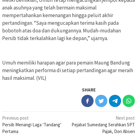
Meski demikian, Umuh tetap mengacungkan jempol kepada
anak asuhnya yang telah bermain maksimal
mempertahankan kemenangan hingga peluit akhir
pertandingan. “Saya mengucapkan terima kasih pada
bobotoh atas doa dan dukungannya. Mudah-mudahan
Persib tidak terkalahkan lagi ke depan,” ujarnya.
Umuh memiliki harapan agar para pemain Maung Bandung
meningkatkan performa di setiap pertandingan agar meraih
hasil maksimal. (VIL)
SHARE
Post
Previous post
Next post
Persib Menangi Laga ‘Tandang’
Pejabat Sumedang Serahkan SPT
navigation
Pertama
Pajak, Don Absen