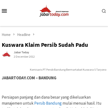
Skip
to
Mobile
content
Menu
Home
Headline
Kuswara Klaim Persib Sudah Padu
Jabar Today
2 December 2012
Komisaris PT Persib Bandung Bermartabat Kuswara S Taryono
JABARTODAY.COM – BANDUNG
Persiapan panjang dan dana besar yang dikeluarkan
manajemen untuk
Persib Bandung
mulai menuai hasil. Itu