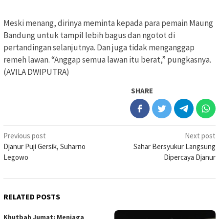
Meski menang, dirinya meminta kepada para pemain Maung
Bandung untuk tampil lebih bagus dan ngotot di
pertandingan selanjutnya. Dan juga tidak menganggap
remeh lawan. “Anggap semua lawan itu berat,” pungkasnya.
(AVILA DWIPUTRA)
SHARE
Post
Previous post
Next post
Djanur Puji Gersik, Suharno
Sahar Bersyukur Langsung
navigation
Legowo
Dipercaya Djanur
RELATED POSTS
Khutbah Jumat: Menjaga