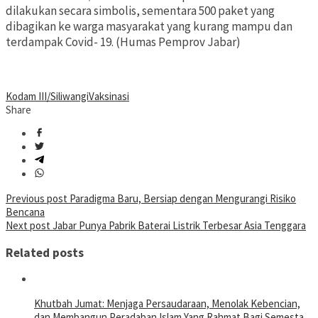
dilakukan secara simbolis, sementara 500 paket yang
dibagikan ke warga masyarakat yang kurang mampu dan
terdampak Covid- 19. (Humas Pemprov Jabar)
Kodam III/Siliwangi
Vaksinasi
Share
Post
Previous post
Paradigma Baru, Bersiap dengan Mengurangi Risiko
Bencana
navigation
Next post
Jabar Punya Pabrik Baterai Listrik Terbesar Asia Tenggara
Related posts
Khutbah Jumat: Menjaga Persaudaraan, Menolak Kebencian,
dan Membangun Peradaban Islam Yang Rahmat Bagi Semesta