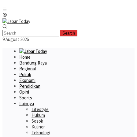
Skip
Mobile
to
Menu
content
Search
9 August 2026
Home
Bandung Raya
Regional
Politik
Ekonomi
Pendidikan
Opini
Sports
Lainnya
Lifestyle
Hukum
Sosok
Kuliner
Teknologi