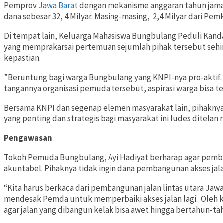
Pemprov
Jawa Barat
dengan mekanisme anggaran tahun jam
dana sebesar 32, 4 Milyar. Masing-masing, 2,4 Milyar dari Pem
Di tempat lain, Keluarga Mahasiswa Bungbulang Peduli Kan
yang memprakarsai pertemuan sejumlah pihak tersebut sehi
kepastian.
”Beruntung bagi warga Bungbulang yang KNPI-nya pro-aktif.
tangannya organisasi pemuda tersebut, aspirasi warga bisa t
Bersama KNPI dan segenap elemen masyarakat lain, pihaknya 
yang penting dan strategis bagi masyarakat ini ludes ditelan 
Pengawasan
Tokoh Pemuda Bungbulang, Ayi Hadiyat berharap agar pemban
akuntabel. Pihaknya tidak ingin dana pembangunan akses jala
“Kita harus berkaca dari pembangunan jalan lintas utara Jaw
mendesak Pemda untuk memperbaiki akses jalan lagi. Oleh k
agar jalan yang dibangun kelak bisa awet hingga bertahun-tahun