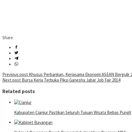
Share
Post
Previous post
Khusus Perbankan, Kerjasama Ekonomi ASEAN Bergulir 
Next post
Bursa Kerja Terbuka Piksi Ganesha Jabar Job Fair 2014
navigation
Related posts
Kabupaten Cianjur Pastikan Seluruh Tujuan Wisata Bebas Pungli