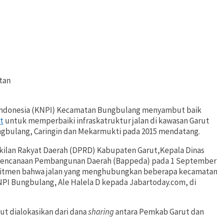
tan
Indonesia (KNPI) Kecamatan Bungbulang menyambut baik
t
untuk memperbaiki infraskatruktur jalan di kawasan Garut
ngbulang, Caringin dan Mekarmukti pada 2015 mendatang.
ilan Rakyat Daerah (DPRD) Kabupaten Garut,Kepala Dinas
Perencanaan Pembangunan Daerah (Bappeda) pada 1 September
omitmen bahwa jalan yang menghubungkan beberapa kecamata
NPI Bungbulang, Ale Halela D kepada Jabartoday.com, di
ut dialokasikan dari dana
sharing
antara Pemkab Garut dan