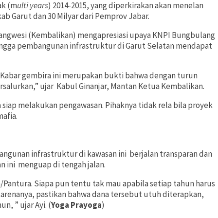
ak (m
ulti years
) 2014-2015, yang diperkirakan akan menelan
kab Garut dan 30 Milyar dari Pemprov Jabar.
dangwesi (Kembalikan) mengapresiasi upaya KNPI Bungbulang
ngga pembangunan infrastruktur di Garut Selatan mendapat
 Kabar gembira ini merupakan bukti bahwa dengan turun
ersalurkan,” ujar Kabul Ginanjar, Mantan Ketua Kembalikan.
siap melakukan pengawasan. Pihaknya tidak rela bila proyek
mafia.
gunan infrastruktur di kawasan ini berjalan transparan dan
n ini menguap di tengah jalan.
a/Pantura. Siapa pun tentu tak mau apabila setiap tahun harus
arenanya, pastikan bahwa dana tersebut utuh diterapkan,
, ” ujar Ayi. (
Yoga Prayoga
)