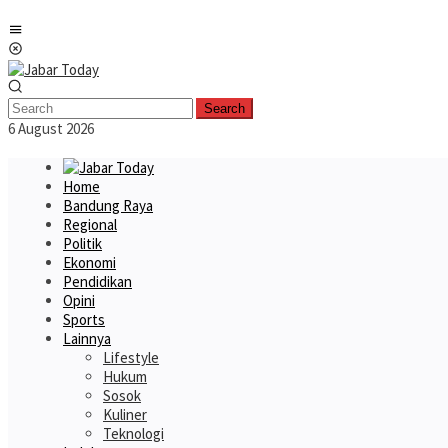
Skip
Mobile
to
Menu
content
Search
6 August 2026
Home
Bandung Raya
Regional
Politik
Ekonomi
Pendidikan
Opini
Sports
Lainnya
Lifestyle
Hukum
Sosok
Kuliner
Teknologi