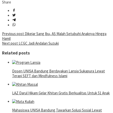
Share
Post
Previous post
Dikejar Sang Ibu, AS Malah Setubuhi Anaknya Hingga
Hamil
navigation
Next post
LCGC Jadi Andalan Suzuki
Related posts
Dosen UNISA Bandung Berdayakan Lansia Sukapura Lewat
Terapi SEFT dan Mindfulness Islami
LAZ Darul Hikam Gelar Khitan Gratis Berkualitas Untuk 51 Anak
Mahasiswa UNISA Bandung Tawarkan Solusi Sosial Lewat