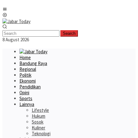
Skip
Mobile
to
Menu
content
Search
8 August 2026
Home
Bandung Raya
Regional
Politik
Ekonomi
Pendidikan
Opini
Sports
Lainnya
Lifestyle
Hukum
Sosok
Kuliner
Teknologi