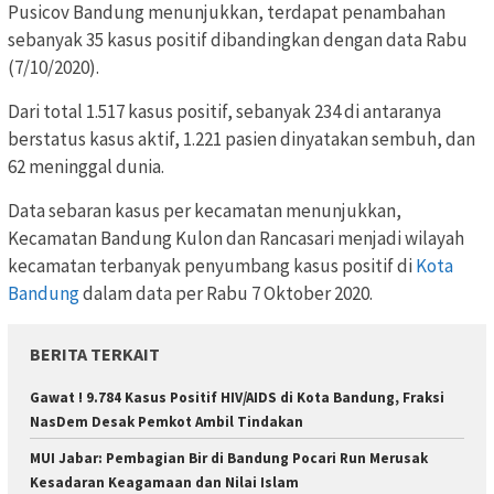
Pusicov Bandung menunjukkan, terdapat penambahan
sebanyak 35 kasus positif dibandingkan dengan data Rabu
(7/10/2020).
Dari total 1.517 kasus positif, sebanyak 234 di antaranya
berstatus kasus aktif, 1.221 pasien dinyatakan sembuh, dan
62 meninggal dunia.
Data sebaran kasus per kecamatan menunjukkan,
Kecamatan Bandung Kulon dan Rancasari menjadi wilayah
kecamatan terbanyak penyumbang kasus positif di
Kota
Bandung
dalam data per Rabu 7 Oktober 2020.
BERITA TERKAIT
Gawat ! 9.784 Kasus Positif HIV/AIDS di Kota Bandung, Fraksi
NasDem Desak Pemkot Ambil Tindakan
MUI Jabar: Pembagian Bir di Bandung Pocari Run Merusak
Kesadaran Keagamaan dan Nilai Islam