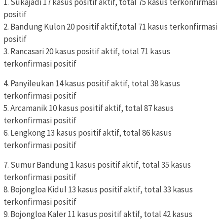
1. Sukajadi 17 kasus positif aktif, total 75 kasus terkonfirmasi
positif
2. Bandung Kulon 20 positif aktif,total 71 kasus terkonfirmasi
positif
3. Rancasari 20 kasus positif aktif, total 71 kasus
terkonfirmasi positif
4. Panyileukan 14 kasus positif aktif, total 38 kasus
terkonfirmasi positif
5. Arcamanik 10 kasus positif aktif, total 87 kasus
terkonfirmasi positif
6. Lengkong 13 kasus positif aktif, total 86 kasus
terkonfirmasi positif
7. Sumur Bandung 1 kasus positif aktif, total 35 kasus
terkonfirmasi positif
8. Bojongloa Kidul 13 kasus positif aktif, total 33 kasus
terkonfirmasi positif
9. Bojongloa Kaler 11 kasus positif aktif, total 42 kasus