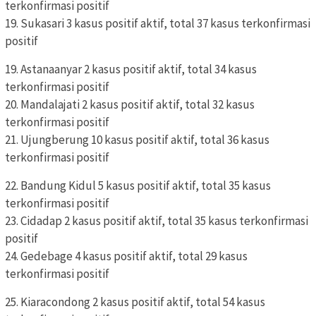
terkonfirmasi positif
19. Sukasari 3 kasus positif aktif, total 37 kasus terkonfirmasi
positif
19. Astanaanyar 2 kasus positif aktif, total 34 kasus
terkonfirmasi positif
20. Mandalajati 2 kasus positif aktif, total 32 kasus
terkonfirmasi positif
21. Ujungberung 10 kasus positif aktif, total 36 kasus
terkonfirmasi positif
22. Bandung Kidul 5 kasus positif aktif, total 35 kasus
terkonfirmasi positif
23. Cidadap 2 kasus positif aktif, total 35 kasus terkonfirmasi
positif
24. Gedebage 4 kasus positif aktif, total 29 kasus
terkonfirmasi positif
25. Kiaracondong 2 kasus positif aktif, total 54 kasus