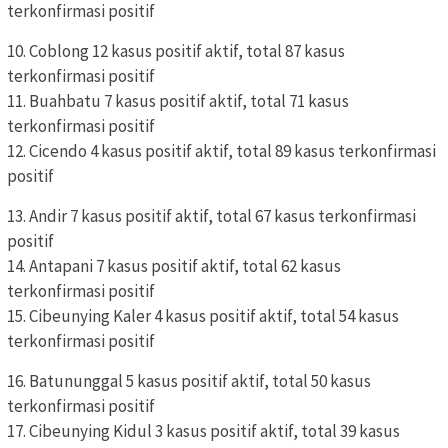
terkonfirmasi positif
10. Coblong 12 kasus positif aktif, total 87 kasus
terkonfirmasi positif
11. Buahbatu 7 kasus positif aktif, total 71 kasus
terkonfirmasi positif
12. Cicendo 4 kasus positif aktif, total 89 kasus terkonfirmasi
positif
13. Andir 7 kasus positif aktif, total 67 kasus terkonfirmasi
positif
14. Antapani 7 kasus positif aktif, total 62 kasus
terkonfirmasi positif
15. Cibeunying Kaler 4 kasus positif aktif, total 54 kasus
terkonfirmasi positif
16. Batununggal 5 kasus positif aktif, total 50 kasus
terkonfirmasi positif
17. Cibeunying Kidul 3 kasus positif aktif, total 39 kasus