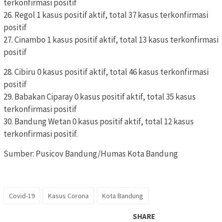
terkonfirmasi positif
26. Regol 1 kasus positif aktif, total 37 kasus terkonfirmasi
positif
27. Cinambo 1 kasus positif aktif, total 13 kasus terkonfirmasi
positif
28. Cibiru 0 kasus positif aktif, total 46 kasus terkonfirmasi
positif
29. Babakan Ciparay 0 kasus positif aktif, total 35 kasus
terkonfirmasi positif
30. Bandung Wetan 0 kasus positif aktif, total 12 kasus
terkonfirmasi positif.
Sumber: Pusicov Bandung/Humas Kota Bandung
Covid-19
Kasus Corona
Kota Bandung
SHARE