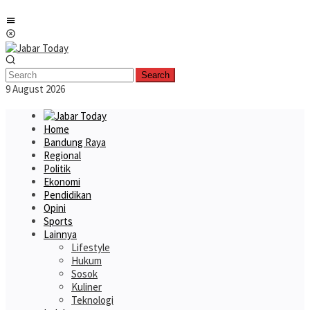
Skip
Mobile
to
Menu
content
Search
9 August 2026
Home
Bandung Raya
Regional
Politik
Ekonomi
Pendidikan
Opini
Sports
Lainnya
Lifestyle
Hukum
Sosok
Kuliner
Teknologi