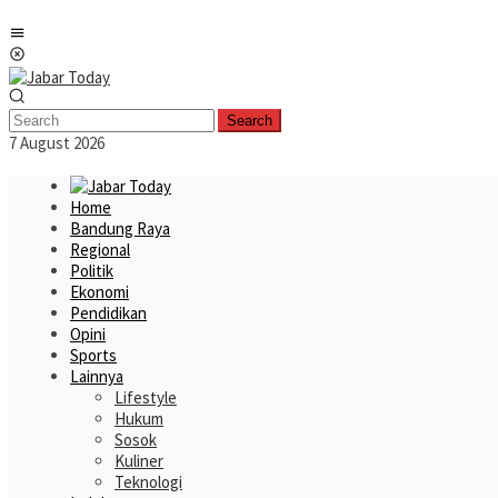
Skip
Mobile
to
Menu
content
Search
7 August 2026
Home
Bandung Raya
Regional
Politik
Ekonomi
Pendidikan
Opini
Sports
Lainnya
Lifestyle
Hukum
Sosok
Kuliner
Teknologi