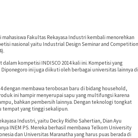
ini mahasiswa Fakultas Rekayasa Industri kembali menorehkan
tisi nasional yaitu Industrial Design Seminar and Competitio
).
t dalam kompetisi INDISCO 2014 kali ini. Kompetisi yang
iponegoro ini juga diikuti oleh berbagai universitas lainnya d
14 dengan membawa terobosan baru di bidang household,
roduk ini hampir menyerupai sapu yang multifungsi karena
lampu, bahkan pembersih lainnya. Dengan teknologi tongkat
 tempat yang tinggi sekalipun.
ayasa Industri, yaitu Decky Ridho Sahertian, Dian Ayu
mnya INEM PS. Mereka berhasil membawa Telkom University
nesia dan Universitas Maranatha yang harus puas berada di