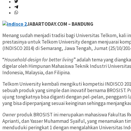
JABARTODAY.COM – BANDUNG
Menang sudah menjadi tradisi bagi Universitas Telkom, kali 
prestasinya untuk Telkom University dengan menjuarai kompe
(INDISCO 2014) di Semarang, Jawa Tengah, Jumat (25/10/2014
“
Household-design for better living
” adalah tema yang diangka
digelar oleh Himpunan Mahasiswa Teknik Industri Universitas D
Indonesia, Malaysia, dan Filipina.
Telkom University kembali mengikuti kompetisi INDISCO 20
sebuah produk yang simple dan inovatif bernama BROSIST. P
ujung tongkatnya bisa diganti dengan pel-pelan, pengganti 
yang bisa diperpanjang sesuai keinginan sehingga menjangkau
Owner
produk BROSIST ini merupakan mahasiswa Fakultas Rek
Aprianti, dan Yasser Muhammad Syaiful, yang menamakan ti
menduduki peringkat 1 dengan mengalahkan Universitas Indo