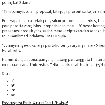
peringkat 2 dan 3.
“Tahapannya, selain proposal, kita juga presentasi ke juri sa
Beberapa tahap setelah penyisihan proposal dan berkas, tim I
para peserta yang lolos kompetisi dan masuk 20 besar beran
presentasi produk yang sudah mereka ciptakan dan sebagai
tour
menikmati indahnya Kota Lumpia.
“Lumayan nge-
down
juga pas tahu ternyata yang masuk 5 besa
Purel Tel-U.
Namun dengan persiapan yang matang para anggota tim teru
membawa nama Universitas Telkom di kancah Nasional.
(*/rl
Share
Post
Previous post
Parah, Guru Ini Cabuli Siswinya!