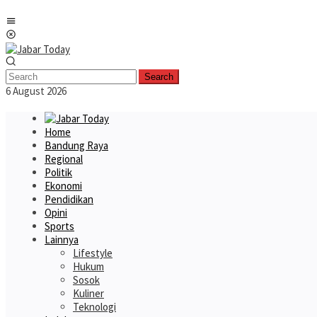
Skip
Mobile
to
Menu
content
Search
6 August 2026
Home
Bandung Raya
Regional
Politik
Ekonomi
Pendidikan
Opini
Sports
Lainnya
Lifestyle
Hukum
Sosok
Kuliner
Teknologi