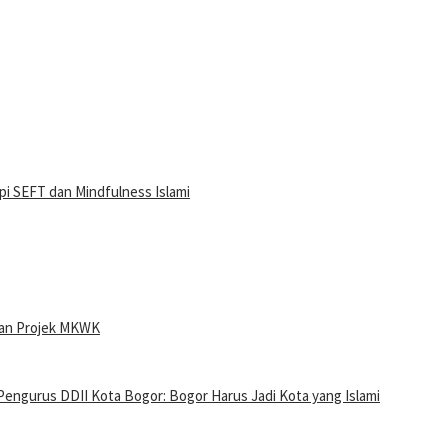
i SEFT dan Mindfulness Islami
ran Projek MKWK
Pengurus DDII Kota Bogor: Bogor Harus Jadi Kota yang Islami