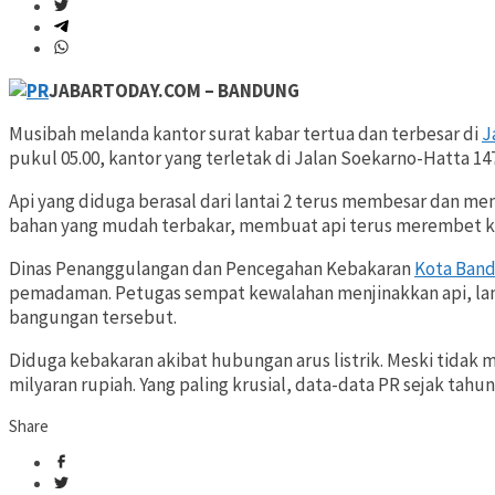
JABARTODAY.COM – BANDUNG
Musibah melanda kantor surat kabar tertua dan terbesar di
J
pukul 05.00, kantor yang terletak di Jalan Soekarno-Hatta 147,
Api yang diduga berasal dari lantai 2 terus membesar dan m
bahan yang mudah terbakar, membuat api terus merembet k
Dinas Penanggulangan dan Pencegahan Kebakaran
Kota Ban
pemadaman. Petugas sempat kewalahan menjinakkan api, lan
bangungan tersebut.
Diduga kebakaran akibat hubungan arus listrik. Meski tidak 
milyaran rupiah. Yang paling krusial, data-data PR sejak tahu
Share